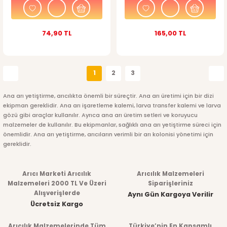
74,90 TL
165,00 TL
1
2
3
Ana arı yetiştirme, arıcılıkta önemli bir süreçtir. Ana arı üretimi için bir dizi
ekipman gereklidir. Ana arı işaretleme kalemi, larva transfer kalemi ve larva
gözü gibi araçlar kullanılır. Ayrıca ana arı üretim setleri ve koruyucu
malzemeler de kullanılır. Bu ekipmanlar, sağlıklı ana arı yetiştirme süreci için
önemlidir. Ana arı yetiştirme, arıcıların verimli bir arı kolonisi yönetimi için
gereklidir.
Arıcı Marketi Arıcılık
Arıcılık Malzemeleri
Malzemeleri 2000 TL Ve Üzeri
Siparişleriniz
Alışverişlerde
Aynı Gün Kargoya Verilir
Ücretsiz Kargo
Arıcılık Malzemelerinde Tüm
Türkiye’nin En Kapsamlı