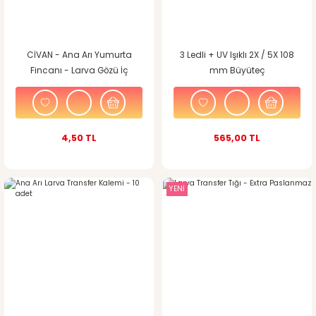
CİVAN - Ana Arı Yumurta
3 Ledli + UV Işıklı 2X / 5X 108
Fincanı - Larva Gözü İç
mm Büyüteç
4,50 TL
565,00 TL
YENİ