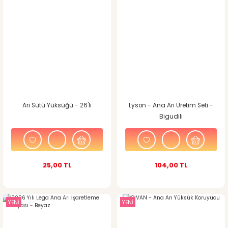
Arı Sütü Yüksüğü - 26'lı
Lyson - Ana Arı Üretim Seti -
Bigudili
25,00 TL
104,00 TL
YENİ
YENİ