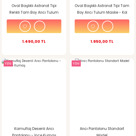
Oval Başlıklı Astronot Tipi
Oval Başlıklı Astronot Tipi Tam
Renkli Tam Boy Arıcı Tulum
Boy Arıcı Tulum Maske - Kol
Maske - Kol ve Paçaları
ve Paçaları Daraltmalı - 7
Daraltmalı - Ekstra Büyük
Cepli - Sarı
Beden
1.490,00 TL
1.950,00 TL
YENİ
YENİ
Kamuflaj Desenli Arıcı
Arıcı Pantolonu Standart
Pantolonu - İnce Kumaş
Model