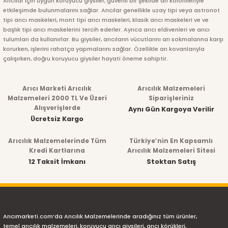
Arıcılar için uygun koruyucu giysiler, güvenli bir şekilde arı kolonileriyle
etkileşimde bulunmalarını sağlar. Arıcılar genellikle uzay tipi veya astronot
tipi arıcı maskeleri, mont tipi arıcı maskeleri, klasik arıcı maskeleri ve ve
başlık tipi arıcı maskelerini tercih ederler. Ayrıca arıcı eldivenleri ve arıcı
tulumları da kullanırlar. Bu giysiler, arıcıların vücutlarını arı sokmalarına karşı
korurken, işlerini rahatça yapmalarını sağlar. Özellikle arı kovanlarıyla
çalışırken, doğru koruyucu giysiler hayati öneme sahiptir.
Arıcı Marketi Arıcılık
Arıcılık Malzemeleri
Malzemeleri 2000 TL Ve Üzeri
Siparişleriniz
Alışverişlerde
Aynı Gün Kargoya Verilir
Ücretsiz Kargo
Arıcılık Malzemelerinde Tüm
Türkiye’nin En Kapsamlı
Kredi Kartlarına
Arıcılık Malzemeleri Sitesi
12 Taksit İmkanı
Stoktan Satış
Arıcımarketi.com’da Arıcılık Malzemelerinde aradığınız tüm ürünler,
temel arıcılık malzemeleri, koruyucu arıcı giysileri, arıcı körükleri,