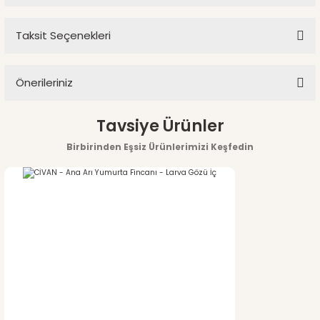
Ürün hakkında henüz soru sorulmamış.
Taksit Seçenekleri
Bu ürüne ilk yorumu siz yapın!
Soru Sor
Önerileriniz
Yorum Yaz
Bu ürünün fiyat bilgisi, resim, ürün açıklamalarında ve diğer
Tavsiye Ürünler
konularda yetersiz gördüğünüz noktaları öneri formunu
Birbirinden Eşsiz Ürünlerimizi Keşfedin
kullanarak tarafımıza iletebilirsiniz.
Görüş ve önerileriniz için teşekkür ederiz.
Ürün resmi kalitesiz, bozuk veya görüntülenemiyor.
Ürün açıklamasında eksik bilgiler bulunuyor.
Ürün bilgilerinde hatalar bulunuyor.
Ürün fiyatı diğer sitelerden daha pahalı.