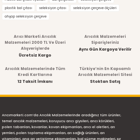
plastik bal çıtası
seleksiyon çıtası
seleksiyon çerçeve ölçüleri
ahşap seleksiyon çerçeve
Arıcı Marketi Arıcılık
Arıcılık Malzemeleri
Malzemeleri 2000 TL Ve Üzeri
Siparişleriniz
Alışverişlerde
Aynı Gün Kargoya Verilir
Ücretsiz Kargo
Arıcılık Malzemelerinde Tüm
Türkiye’nin En Kapsamlı
Kredi Kartlarına
Arıcılık Malzemeleri Sitesi
12 Taksit İmkanı
Stoktan Satış
Arıcımarketi.com’da Arıcılık Malzemelerinde aradığınız tüm ürünler,
temel arıcılık malzemeleri, koruyucu arıcı giysileri, arıcı körükleri,
polen tabanları, kovanlar, kovan ekipmanları, arıcı el aletleri, arı
yemleri, polen toplama ekipmanları, arı sağlığı ürünleri, arı
vitaminleri, ana arı yetiştirme ekipmanları, bal süzme makineleri, sır