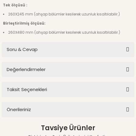
Tek ölçüsü :
260X245 mm (ahşap bölümler kesilerek uzunluk kısaltılabilir.)
Birleştirilmiş ölçüsü:
260X480 mm (ahşap bölümler kesilerek uzunluk kısaltılabilir.)
Soru & Cevap
Değerlendirmeler
Ürün hakkında henüz soru sorulmamış.
Taksit Seçenekleri
Bu ürüne ilk yorumu siz yapın!
Soru Sor
Önerileriniz
Yorum Yaz
Bu ürünün fiyat bilgisi, resim, ürün açıklamalarında ve diğer
Tavsiye Ürünler
konularda yetersiz gördüğünüz noktaları öneri formunu