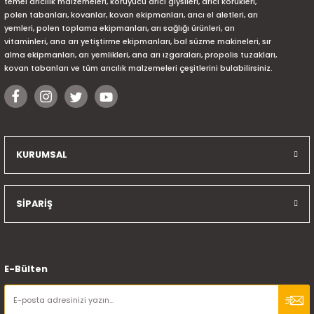
temel arıcılık malzemeleri, koruyucu arıcı giysileri, arıcı körükleri,
polen tabanları, kovanlar, kovan ekipmanları, arıcı el aletleri, arı
yemleri, polen toplama ekipmanları, arı sağlığı ürünleri, arı
vitaminleri, ana arı yetiştirme ekipmanları, bal süzme makineleri, sır
alma ekipmanları, arı yemlikleri, ana arı ızgaraları, propolis tuzakları,
kovan tabanları ve tüm arıcılık malzemeleri çeşitlerini bulabilirsiniz.
KURUMSAL
SİPARİŞ
E-Bülten