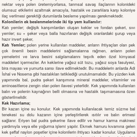
nektar veya polen üretemiyorlarsa, tarımsal savaş ilaçlarının kolonideki
olumsuz etkilerini azaltmak amacıyla, hastalık ve zararlılara karşı koloniye
ilaç verilmesi gerektiği durumlarda besleme yapılması gerekmektedir.
Kolonilerin ek beslenmelerinde iki tip yem kullanılır:
Katı yemler; değişik karışımlardan oluşan kekler ve fondan şekeri,
s
ıvı
yemler; su + şeker veya balla hazırlanan değişik oranlardaki şurup veya
hazır invert şeker,
Katı Yemler;
polen yerine kullanılan maddeler, arıların ihtiyaçları olan pek
çok önemli besin maddelerini sağlamalarına rağmen, arıların polen
yemelerini ve larva besini salgılamalarını teşvik eden özel kimyasal
maddeleri içermezler. Arı keklerine yağsız süt tozu, yağsız soya fasulyesi,
bira mayası ve yumurta sarısı ilave edilmektedir. Bu maddelerin arılarda Adi
İshal ve Nosema gibi hastalıkları tetiklediği unutulmamalıdır. Bu yüzden kek
yapımında bal, pudra şekeri karışımına mineral maddeler, vitaminler ve
aminoasitlerce zengin olan polen ilavesi yeterlidir. Kek yapımında kullanılan
balın ve polenin kaynağının belli olmasına ve hastalık taşımamasına özen
gösterilmelidir.
Kek Hazırlama;
Bir kazan içine su konulur. Kek yapımında kullanılacak temiz süzme bal
tenekesi su dolu kazanın içine yerleştirilerek ısıtılır ve balın erimesi
sağlanır. Eriyen bal pudra şekerine ilave edilir ve hamur karma makinesi
yardımıyla veya elle yoğurma işlemi yapılır. Ekmek hamuru kıvamına gelen
kek şeffaf naylon poşetler içine kolonilerin ihtiyacı kadar konulur. Uygulama