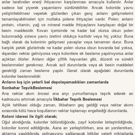
arılar tarafından enerji ihtiyacının karşılanması amacıyla kullanılır. Arılar
sadece bal yiyerek yaşamlarını sürdürebilirler. Ancak kolonide yavru
yetiştirilebilmesi vepetek gözlerden çıkan genç arıların gelişmelerini
tamamlayabilmeleri için mutlaka polene ihtiyaçları vardır. Polen; arıların
protein, vitamin, yağ ve mineral madde ihtiyaçlarını karşılayan doğal bir
besin maddesidir. Kovan içerisinde ne kadar bal olursa olsun polen
bulunmadığı sürece yavru üretimi oldukça kısıtlıdır veya hiç yoktur. Buna
bağlı olarak da koloninin gelişmesi yavaşlar veya tamamen durur. Buna
karşılık petek gözlerinde ne kadar polen olursa olsun kovanda bal yoksa,
dışarıdan nektar gelmiyorsa veya kolonilere ek besleme yapılmıyorsa arılar
açlıktan ölürler. Arıların diğer çiftlik hayvanları gibi, düzenli ve sürekli
beslenmeleri gerekmez. Ancak acil durumlarda veya ek besin maddeleri
gerektiği zaman besleme yapılır. Genel olarak aşağıdaki durumlarda
koloniler beslenmelidir.
Arıların kış için yeterli bal depolayamadıkları zamanlarda
Sonbahar TeşvikBeslemesi
Ana nektar akım öncesi ana arıyı yumurtlamaya teşvik ederek arı
kadrosunu artırmak amacıyla
İlkbahar Teşvik Beslemesi
Açlık tehlikesi olduğu zaman, ilkbaharın geç geldiği veya nektar akımı
sırasında kötü hava koşullarının nektar toplamayı engellediği durumlarda.
Koloni idaresi ile ilgili olarak;
Oğul alındığında, koloniler bölündüğünde, zayıf koloniler birleştirildiğinde,
koloniler konrol edildiğinde, Aana arı yerleştirilirken, ana arı yenilenirken,
aktarma yapıldığında. polinasyonu sağlanacak bitkiler yeterli miktarlarda