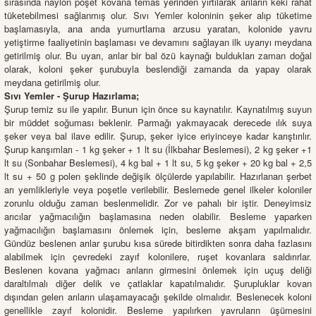
sırasında naylon poşet kovana temas yerinden yırtılarak arıların keki rahat
tüketebilmesi sağlanmış olur. Sıvı Yemler koloninin şeker alıp tüketime
başlamasıyla, ana arıda yumurtlama arzusu yaratan, kolonide yavru
yetiştirme faaliyetinin başlaması ve devamını sağlayan ilk uyarıyı meydana
getirilmiş olur. Bu uyarı, arılar bir bal özü kaynağı buldukları zaman doğal
olarak, koloni şeker şurubuyla beslendiği zamanda da yapay olarak
meydana getirilmiş olur.
Sıvı Yemler - Şurup Hazırlama;
Şurup temiz su ile yapılır. Bunun için önce su kaynatılır. Kaynatılmış suyun
bir müddet soğuması beklenir. Parmağı yakmayacak derecede ılık suya
şeker veya bal ilave edilir. Şurup, şeker iyice eriyinceye kadar karıştırılır.
Şurup karışımları - 1 kg şeker + 1 lt su (İlkbahar Beslemesi), 2 kg şeker +1
lt su (Sonbahar Beslemesi), 4 kg bal + 1 lt su, 5 kg şeker + 20 kg bal + 2,5
lt su + 50 g polen şeklinde değişik ölçülerde yapılabilir. Hazırlanan şerbet
arı yemlikleriyle veya poşetle verilebilir. Beslemede genel ilkeler koloniler
zorunlu olduğu zaman beslenmelidir. Zor ve pahalı bir iştir. Deneyimsiz
arıcılar yağmacılığın başlamasına neden olabilir. Besleme yaparken
yağmacılığın başlamasını önlemek için, besleme akşam yapılmalıdır.
Gündüz beslenen arılar şurubu kısa sürede bitirdikten sonra daha fazlasını
alabilmek için çevredeki zayıf kolonilere, ruşet kovanlara saldırırlar.
Beslenen kovana yağmacı arıların girmesini önlemek için uçuş deliği
daraltılmalı diğer delik ve çatlaklar kapatılmalıdır. Şurupluklar kovan
dışından gelen arıların ulaşamayacağı şekilde olmalıdır. Beslenecek koloni
genellikle zayıf kolonidir. Besleme yapılırken yavruların üşümesini