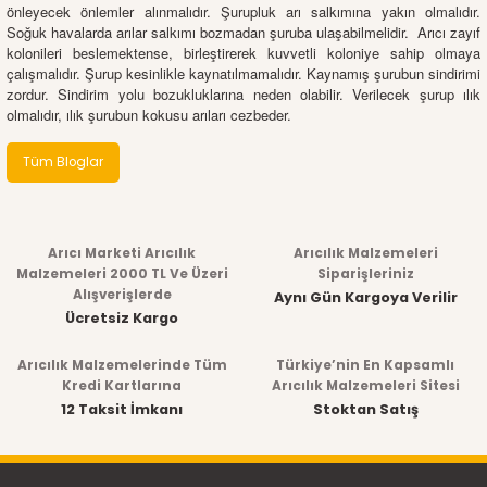
önleyecek önlemler alınmalıdır. Şurupluk arı salkımına yakın olmalıdır.
Soğuk havalarda arılar salkımı bozmadan şuruba ulaşabilmelidir.
Arıcı zayıf
kolonileri beslemektense, birleştirerek kuvvetli koloniye sahip olmaya
çalışmalıdır. Şurup kesinlikle kaynatılmamalıdır. Kaynamış şurubun sindirimi
zordur. Sindirim yolu bozukluklarına neden olabilir. Verilecek şurup ılık
olmalıdır, ılık şurubun kokusu arıları cezbeder.
Tüm Bloglar
Arıcı Marketi Arıcılık
Arıcılık Malzemeleri
Malzemeleri 2000 TL Ve Üzeri
Siparişleriniz
Alışverişlerde
Aynı Gün Kargoya Verilir
Ücretsiz Kargo
Arıcılık Malzemelerinde Tüm
Türkiye’nin En Kapsamlı
Kredi Kartlarına
Arıcılık Malzemeleri Sitesi
12 Taksit İmkanı
Stoktan Satış