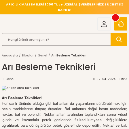
ARICILIK MALZEMELERİ 2000 TL ve ÜZERİ ALIŞVERİŞLERİNİZDE ÜCRETSİZ
KARGO!
Anasayfa
Bloglar
Genel
Arı Besleme Teknikleri
Arı Besleme Teknikleri
Genel
02-04-2024
19:13
Arı Besleme Teknikleri
Her canlı türünde olduğu gibi bal arıları da yaşamlarını sürdürebilmek için
besin maddelerine ihtiyaç duyarlar. Bal arılarının doğal besin maddeleri;
nektar, bal ve polendir. Nektar arılar tarafından toplandıktan sonra vücut
içinde ve kovandaki petek gözlerinde fiziksel-kimyasal değişikliklere
uğratılarak bala dönüştürülüp petek gözlerinde depo edilir. Nektar ve bal,