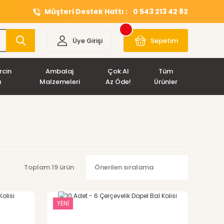
Müşteri Destek Hattı :
0 543 213 42 82
Üye Girişi
Sepetim
rcin
Ambalaj
Çok Al
Tüm
ı
Malzemeleri
Az Öde!
Ürünler
Toplam 19 ürün
YENİ