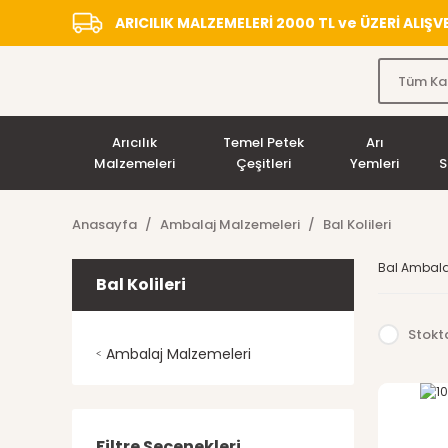
ARICILIK MALZEMELERİ 2000 TL ve ÜZERİ ALIŞ
Arıcılık
Temel Petek
Arı
Malzemeleri
Çeşitleri
Yemleri
S
Anasayfa
Ambalaj Malzemeleri
Bal Kolileri
Bal Ambalaj
Bal Kolileri
Stokta
Ambalaj Malzemeleri
Filtre Seçenekleri