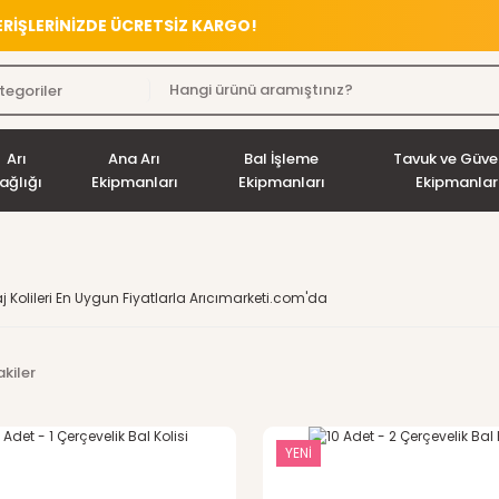
VERİŞLERİNİZDE ÜCRETSİZ KARGO!
Arı
Ana Arı
Bal İşleme
Tavuk ve Güve
ağlığı
Ekipmanları
Ekipmanları
Ekipmanlar
 Kolileri En Uygun Fiyatlarla Arıcımarketi.com'da
kiler
YENİ