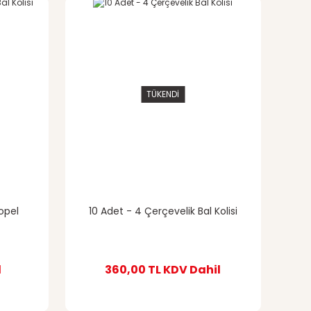
TÜKENDİ
opel
10 Adet - 4 Çerçevelik Bal Kolisi
l
360,00 TL
KDV Dahil