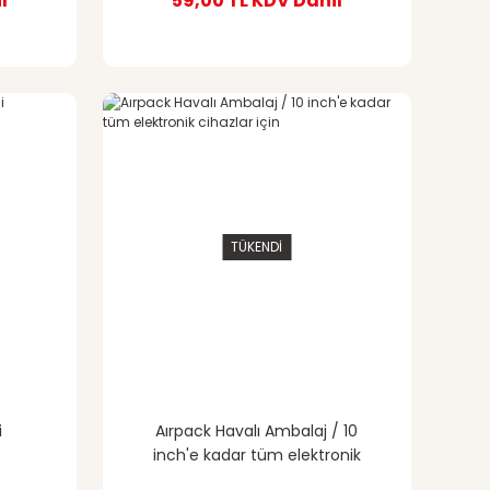
l
59,00 TL
KDV Dahil
TÜKENDİ
i
Aırpack Havalı Ambalaj / 10
inch'e kadar tüm elektronik
cihazlar için