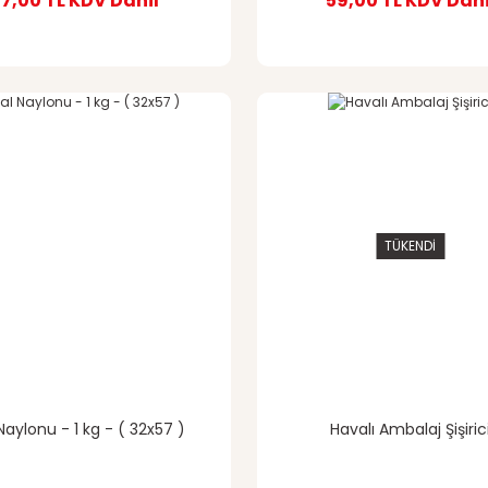
17,00 TL
KDV Dahil
59,00 TL
KDV Dahi
TÜKENDİ
Naylonu - 1 kg - ( 32x57 )
Havalı Ambalaj Şişiric