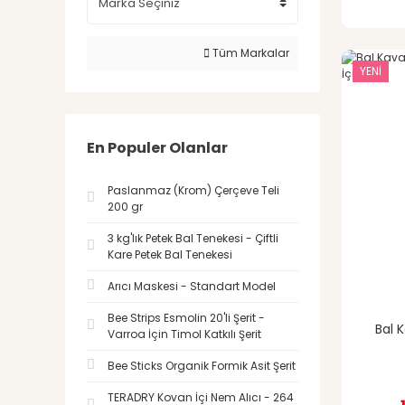
Tüm Markalar
YENİ
En Populer Olanlar
Paslanmaz (Krom) Çerçeve Teli
200 gr
3 kg'lık Petek Bal Tenekesi - Çiftli
Kare Petek Bal Tenekesi
Arıcı Maskesi - Standart Model
Bee Strips Esmolin 20'li Şerit -
Bal 
Varroa İçin Timol Katkılı Şerit
Bee Sticks Organik Formik Asit Şerit
TERADRY Kovan İçi Nem Alıcı - 264