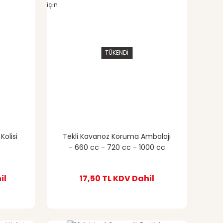
TÜKENDİ
Kolisi
Tekli Kavanoz Koruma Ambalajı
- 660 cc - 720 cc - 1000 cc
Kavanozlar ve 250 ml Şişeler
için
il
17,50 TL
KDV Dahil