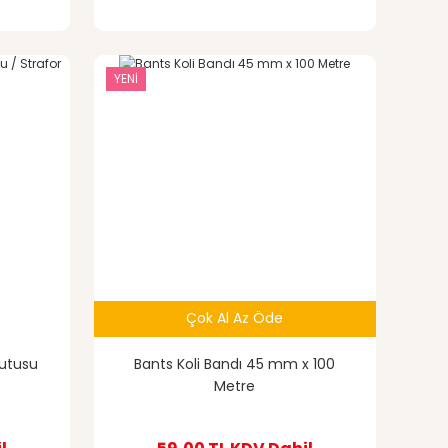
YENİ
Çok Al Az Öde
utusu
Bants Koli Bandı 45 mm x 100
Metre