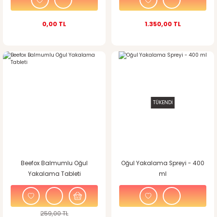
0,00 TL
1.350,00 TL
%4
indirim
TÜKENDİ
Beefox Balmumlu Oğul
Oğul Yakalama Spreyi - 400
Yakalama Tableti
ml
259,00 TL