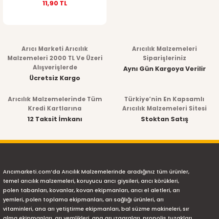
11,90 TL
Arıcı Marketi Arıcılık
Arıcılık Malzemeleri
Malzemeleri 2000 TL Ve Üzeri
Siparişleriniz
Alışverişlerde
Aynı Gün Kargoya Verilir
Ücretsiz Kargo
Arıcılık Malzemelerinde Tüm
Türkiye’nin En Kapsamlı
Kredi Kartlarına
Arıcılık Malzemeleri Sitesi
12 Taksit İmkanı
Stoktan Satış
Arıcımarketi.com’da Arıcılık Malzemelerinde aradığınız tüm ürünler,
temel arıcılık malzemeleri, koruyucu arıcı giysileri, arıcı körükleri,
polen tabanları, kovanlar, kovan ekipmanları, arıcı el aletleri, arı
yemleri, polen toplama ekipmanları, arı sağlığı ürünleri, arı
vitaminleri, ana arı yetiştirme ekipmanları, bal süzme makineleri, sır
alma ekipmanları, arı yemlikleri, ana arı ızgaraları, propolis tuzakları,