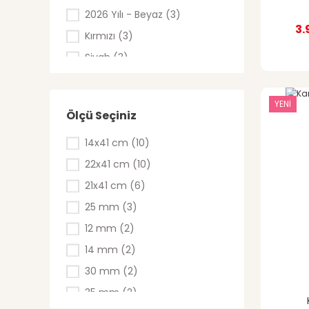
7 / 8 Yaş (1)
2026 Yılı - Beyaz (3)
3.
9 / 10 Yaş (1)
Kırmızı (3)
S (1)
Siyah (3)
Sütlükahve (3)
Turuncu (3)
YENİ
Ölçü Seçiniz
Gri (1)
Karışık Renk (1)
14x41 cm (10)
Kırmızı-Beyaz (1)
22x41 cm (10)
Sarı-Kırmızı (1)
21x41 cm (6)
Sarı-Lacivert (1)
25 mm (3)
Siyah-Beyaz (1)
12 mm (2)
Şeffaf (1)
14 mm (2)
Şeffaf Beyaz (1)
30 mm (2)
Taba (1)
35 mm (2)