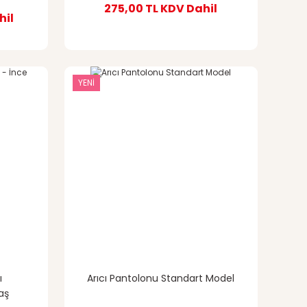
275,00 TL
KDV Dahil
hil
YENİ
ı
Arıcı Pantolonu Standart Model
aş