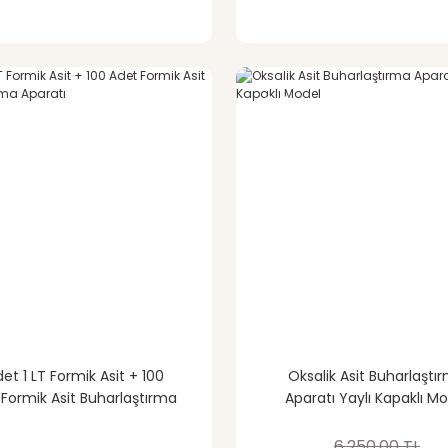
%6
indirim
det 1 LT Formik Asit + 100
Oksalik Asit Buharlaştı
Formik Asit Buharlaştırma
Aparatı Yaylı Kapaklı M
Aparatı
6.250,00 TL