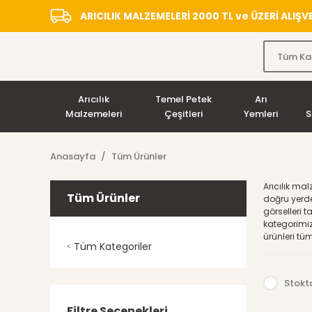
ARICILIK MALZEMELERİ 2000 TL ve ÜZERİ ALIŞ
Arıcılık
Temel Petek
Arı
Malzemeleri
Çeşitleri
Yemleri
S
Anasayfa
Tüm Ürünler
Arıcılık ma
Tüm Ürünler
doğru yerde
görselleri 
kategorimiz
ürünleri tüm
Tüm Kategoriler
Stokta
Filtre Seçenekleri