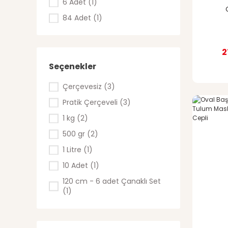
6 Adet (1)
84 Adet (1)
2
Seçenekler
Çerçevesiz (3)
Pratik Çerçeveli (3)
1 kg (2)
500 gr (2)
1 Litre (1)
10 Adet (1)
120 cm - 6 adet Çanaklı Set
(1)
13/6 (1)
13/8 (1)