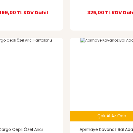
999,00 TL
KDV Dahil
325,00 TL
KDV Dah
%12
indirim
Çok Al Az Öde
Kargo Cepli Özel Arıcı
Apimaye Kavanoz Bal Ada