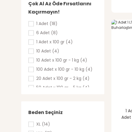
Çok Al Az Öde Fırsatlarını
Kaçırmayın!
1 Adet (18)
6 Adet (8)
1 Adet x 100 gr (4)
10 Adet (4)
10 Adet x 100 gr - 1 kg (4)
100 Adet x 100 gr - 10 kg (4)
20 Adet x 100 gr - 2 kg (4)
50 Adet x 100 gr - 5 kg (4)
50 Adet (3)
5 adet (2)
1 A
Beden Seçiniz
1 Litre (1)
Adet 
10.000 adet (1)
XL (14)