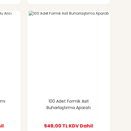
smı
100 Adet Formik Asit
i
Buharlaştırma Aparatı
il
549,00 TL
KDV Dahil