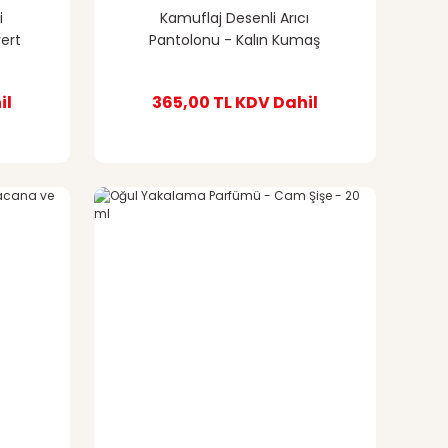
i
Kamuflaj Desenli Arıcı
ert
Pantolonu - Kalın Kumaş
il
365,00 TL
KDV Dahil