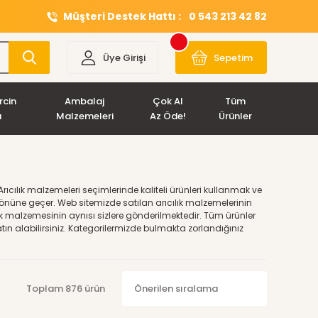
Müşteri Destek Hattı :
0 543 213 42 82
Üye Girişi
Sepetim
rcin
Ambalaj
Çok Al
Tüm
ı
Malzemeleri
Az Öde!
Ürünler
ıcılık malzemeleri seçimlerinde kaliteli ürünleri kullanmak ve
nüne geçer. Web sitemizde satılan arıcılık malzemelerinin
k malzemesinin aynısı sizlere gönderilmektedir. Tüm ürünler
atın alabilirsiniz. Kategorilermizde bulmakta zorlandığınız
Toplam 876 ürün