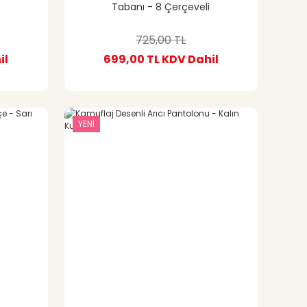
Tabanı - 8 Çerçeveli
725,00 TL
il
699,00 TL
KDV Dahil
YENİ