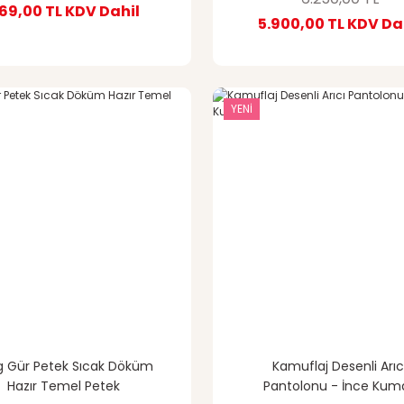
69,00 TL
KDV Dahil
5.900,00 TL
KDV Da
YENİ
kg Gür Petek Sıcak Döküm
Kamuflaj Desenli Arıc
Hazır Temel Petek
Pantolonu - İnce Kum