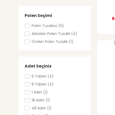
40 mm (2)
10 mm (1)
Polen Seçimi
10 mm Desenli (1)
6
10 mm Düz (1)
Polen Tuzaksız (5)
12 mm Desenli (1)
Arkadan Polen Tuzaklı (4)
12 mm Düz (1)
Önden Polen Tuzaklı (1)
14 mm Desenli (1)
14 mm Düz (1)
16 mm (1)
Adet Seçiniz
18 mm (1)
6 Tablet (4)
20 mm (1)
8 Tablet (4)
22 mm (1)
1 Adet (1)
27 mm (1)
18 Adet (1)
475x240 mm (1)
48 Adet (1)
475x250 mm (1)