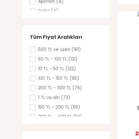
Apimon (4)
Delta (4)
Konya Şeker (3)
Lega (3)
Tüm Fiyat Aralıkları
Lyson - Polonya (1)
Rapid (1)
500 TL ve üzeri (181)
50 TL - 100 TL (131)
10 TL - 50 TL (122)
100 TL - 150 TL (85)
200 TL - 300 TL (76)
1 TL ve altı (73)
150 TL - 200 TL (65)
Ş
300 TL - 400 TL (52)
400 TL - 500 TL (48)
2
1 TL - 10 TL (43)