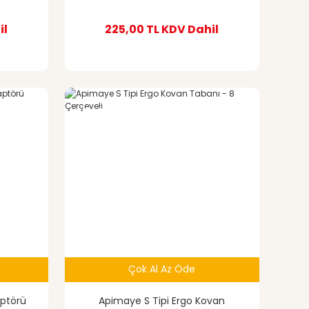
il
225,00 TL
KDV Dahil
%4
indirim
Çok Al Az Öde
ptörü
Apimaye S Tipi Ergo Kovan