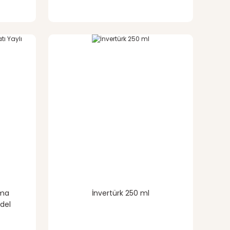
rma
İnvertürk 250 ml
odel