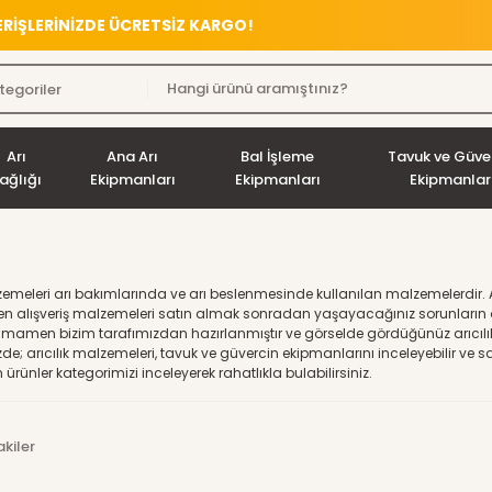
VERİŞLERİNİZDE ÜCRETSİZ KARGO!
Arı
Ana Arı
Bal İşleme
Tavuk ve Güve
ağlığı
Ekipmanları
Ekipmanları
Ekipmanlar
lzemeleri arı bakımlarında ve arı beslenmesinde kullanılan malzemelerdir. Ar
n alışveriş malzemeleri satın almak sonradan yaşayacağınız sorunların ö
tamamen bizim tarafımızdan hazırlanmıştır ve görselde gördüğünüz arıcılı
de; arıcılık malzemeleri, tavuk ve güvercin ekipmanlarını inceleyebilir ve s
 ürünler kategorimizi inceleyerek rahatlıkla bulabilirsiniz.
kiler