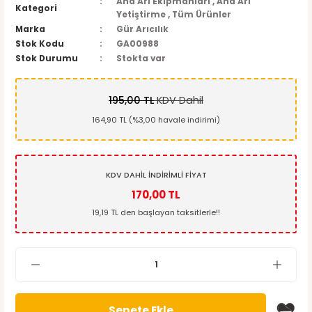
Ana Arı Ekipmanları
,
Ana Arı
Kategori
Yetiştirme
,
Tüm Ürünler
Marka
Gür Arıcılık
Stok Kodu
GA00988
Stok Durumu
Stokta var
195,00 TL
KDV Dahil
164,90 TL (%3,00 havale indirimi)
KDV DAHİL İNDİRİMLİ FİYAT
170,00 TL
19,19 TL den başlayan taksitlerle!!
Sepete Ekle