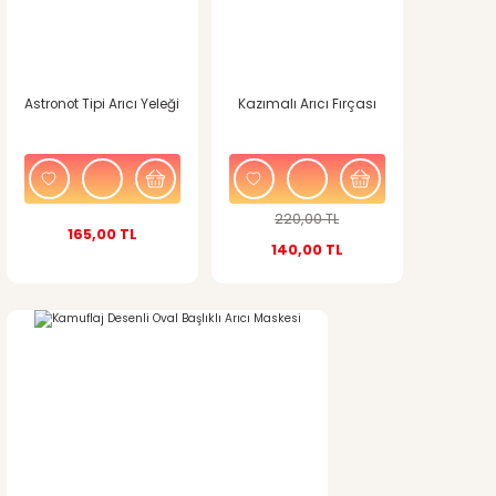
Ürün açıklamasında eksik bilgiler bulunuyor.
Ürün bilgilerinde hatalar bulunuyor.
Astronot Tipi Arıcı Yeleği
Kazımalı Arıcı Fırçası
Ürün fiyatı diğer sitelerden daha pahalı.
Bu ürüne benzer farklı alternatifler olmalı.
220,00 TL
165,00 TL
140,00 TL
Gönder
%10
indirim