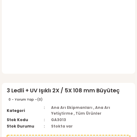
3 Ledli + UV Işıklı 2X / 5X 108 mm Büyüteç
0 - Yorum Yap -
(0)
Ana Arı Ekipmanları
,
Ana Arı
Kategori
Yetiştirme
,
Tüm Ürünler
Stok Kodu
GA3013
Stok Durumu
Stokta var