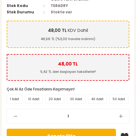
Stok Kodu
TERADRY
Stok Durumu
Stokta var
48,00 TL
KDV Dahil
46,56 TL (%3,00 havale indirimi)
48,00 TL
5,42 TL den başlayan taksitlerle!!
Çok Al Az Öde Fırsatlarını Kaçırmayın!
1 Adet
10 Adet
20 Adet
30 Adet
40 Adet
50 Adet