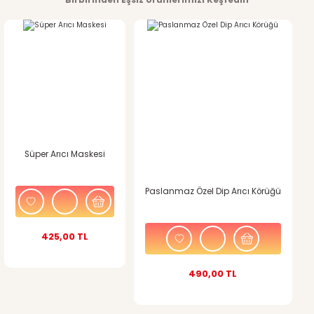
Birbirinden Eşsiz Ürünlerimizi Keşfedin
kullanarak tarafımıza iletebilirsiniz.
Görüş ve önerileriniz için teşekkür ederiz.
Ürün resmi kalitesiz, bozuk veya görüntülenemiyor.
Ürün açıklamasında eksik bilgiler bulunuyor.
Ürün bilgilerinde hatalar bulunuyor.
Süper Arıcı Maskesi
Ürün fiyatı diğer sitelerden daha pahalı.
Bu ürüne benzer farklı alternatifler olmalı.
Paslanmaz Özel Dip Arıcı Körüğü
425,00 TL
490,00 TL
Gönder