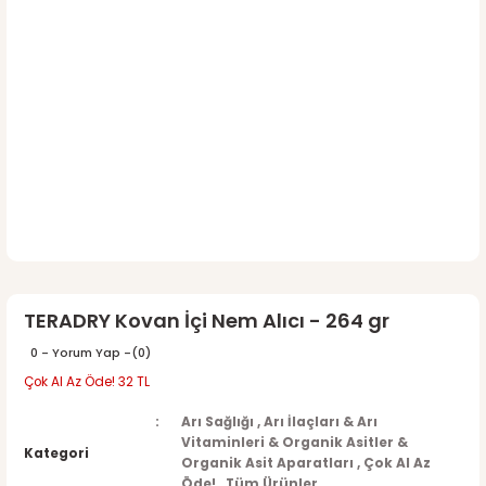
TERADRY Kovan İçi Nem Alıcı - 264 gr
0 - Yorum Yap -
(0)
Çok Al Az Öde! 32 TL
Arı Sağlığı
,
Arı İlaçları & Arı
Vitaminleri & Organik Asitler &
Kategori
Organik Asit Aparatları
,
Çok Al Az
Öde!
,
Tüm Ürünler