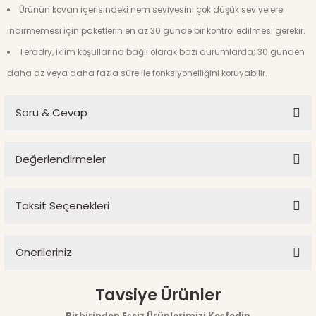
Ürünün kovan içerisindeki nem seviyesini çok düşük seviyelere
indirmemesi için paketlerin en az 30 günde bir kontrol edilmesi gerekir.
Teradry, iklim koşullarına bağlı olarak bazı durumlarda; 30 günden
daha az veya daha fazla süre ile fonksiyonelliğini koruyabilir.
Soru & Cevap
Değerlendirmeler
Ürün hakkında henüz soru sorulmamış.
Taksit Seçenekleri
Bu ürüne ilk yorumu siz yapın!
Soru Sor
Önerileriniz
Yorum Yaz
Bu ürünün fiyat bilgisi, resim, ürün açıklamalarında ve diğer
Tavsiye Ürünler
konularda yetersiz gördüğünüz noktaları öneri formunu