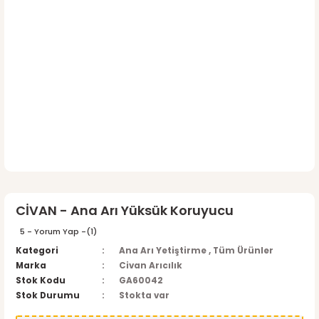
CİVAN - Ana Arı Yüksük Koruyucu
5 - Yorum Yap -
(1)
Kategori
Ana Arı Yetiştirme
,
Tüm Ürünler
Marka
Civan Arıcılık
Stok Kodu
GA60042
Stok Durumu
Stokta var