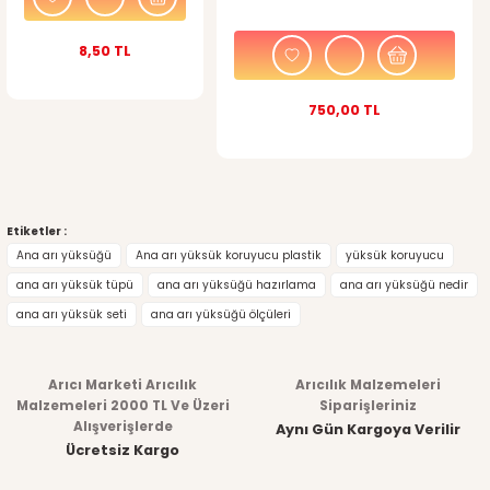
8,50 TL
750,00 TL
Gönder
Etiketler :
Ana arı yüksüğü
Ana arı yüksük koruyucu plastik
yüksük koruyucu
ana arı yüksük tüpü
ana arı yüksüğü hazırlama
ana arı yüksüğü nedir
ana arı yüksük seti
ana arı yüksüğü ölçüleri
Arıcı Marketi Arıcılık
Arıcılık Malzemeleri
Malzemeleri 2000 TL Ve Üzeri
Siparişleriniz
Alışverişlerde
Aynı Gün Kargoya Verilir
Ücretsiz Kargo