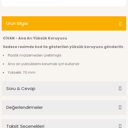
Ürün Bilgisi
CİVAN - Ana Arı Yüksük Koruyucu
Sadece resimde kod ile gösterilen yüksük koruyucu gönderilir.
Plastik malzemeden üretilmiştir.
Ana arı yüksüklerini korumak için kullanılır.
Yükselik: 70 mm
Soru & Cevap
Değerlendirmeler
Ürün hakkında henüz soru sorulmamış.
Taksit Seçenekleri