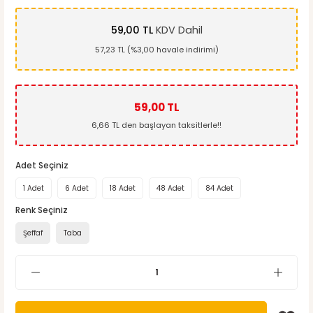
59,00 TL
KDV Dahil
57,23 TL (%3,00 havale indirimi)
59,00 TL
6,66 TL den başlayan taksitlerle!!
Adet Seçiniz
1 Adet
6 Adet
18 Adet
48 Adet
84 Adet
Renk Seçiniz
Şeffaf
Taba