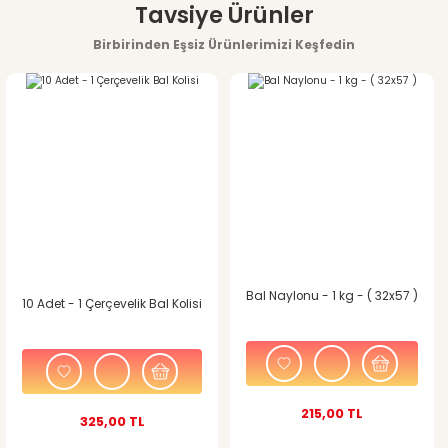
Bu ürünün fiyat bilgisi, resim, ürün açıklamalarında ve diğer
Tavsiye Ürünler
konularda yetersiz gördüğünüz noktaları öneri formunu
Birbirinden Eşsiz Ürünlerimizi Keşfedin
kullanarak tarafımıza iletebilirsiniz.
Görüş ve önerileriniz için teşekkür ederiz.
Ürün resmi kalitesiz, bozuk veya görüntülenemiyor.
Ürün açıklamasında eksik bilgiler bulunuyor.
Ürün bilgilerinde hatalar bulunuyor.
Ürün fiyatı diğer sitelerden daha pahalı.
Bal Naylonu - 1 kg - ( 32x57 )
10 Adet - 1 Çerçevelik Bal Kolisi
Bu ürüne benzer farklı alternatifler olmalı.
215,00 TL
325,00 TL