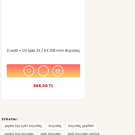
3 Ledli + UV Işıklı 2X / 5X 108 mm Büyüteç
565,00 TL
Etiketler :
şapka tipi işıklı büyüteç
büyüteç
büyüteç çeşitleri
şapka tipi büyüteç
ledli büyüteç
ledli büyüteç gözlük