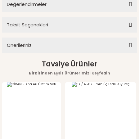
Değerlendirmeler
Ürün hakkında henüz soru sorulmamış.
Taksit Seçenekleri
Bu ürüne ilk yorumu siz yapın!
Soru Sor
Önerileriniz
Yorum Yaz
Bu ürünün fiyat bilgisi, resim, ürün açıklamalarında ve diğer
Tavsiye Ürünler
konularda yetersiz gördüğünüz noktaları öneri formunu
Birbirinden Eşsiz Ürünlerimizi Keşfedin
kullanarak tarafımıza iletebilirsiniz.
Görüş ve önerileriniz için teşekkür ederiz.
Ürün resmi kalitesiz, bozuk veya görüntülenemiyor.
Ürün açıklamasında eksik bilgiler bulunuyor.
Ürün bilgilerinde hatalar bulunuyor.