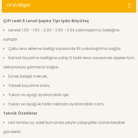
Ürün Bilgisi
Çift Ledli 5 Lensli Şapka Tipi Işıklı Büyüteç
Lensler 1.0X - 1.5X - 2.0X - 2.5X - 3.5X yakınlaştırma özelliğine
sahiptir.
Çoklu lens ekleme özelliği sayesinde 9X yakınlaştırma sağlar.
Kat kat büyütme özelliğine sahip 5 farklı lensi sayesinde objeleri tüm
detaylarıyla görmenizi sağlar.
Esnek birleşik mercek,
Yüksek büyütme oranı,
Yukarı ve aşağı ayarlanabilir ışık,
Yukarı ve aşağı iki farklı noktada ayarlanabilir cam,
Teknik Özellikler
Led lamba üç adet kumanda piliyle çalışır,piller ürünle beraber
gönderilir.