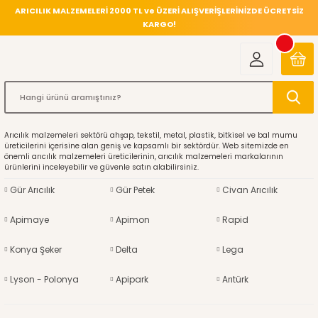
ARICILIK MALZEMELERİ 2000 TL ve ÜZERİ ALIŞVERİŞLERİNİZDE ÜCRETSİZ
KARGO!
Arıcılık malzemeleri sektörü ahşap, tekstil, metal, plastik, bitkisel ve bal mumu
üreticilerini içerisine alan geniş ve kapsamlı bir sektördür. Web sitemizde en
önemli arıcılık malzemeleri üreticilerinin, arıcılık malzemeleri markalarının
ürünlerini inceleyebilir ve güvenle satın alabilirsiniz.
Gür Arıcılık
Gür Petek
Civan Arıcılık
Apimaye
Apimon
Rapid
Konya Şeker
Delta
Lega
Lyson - Polonya
Apipark
Arıtürk