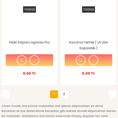
TÜKENDİ
TÜKENDİ
Polen Kapanı Izgarası Pvc
Kavanoz Yemlik ( 1,4 Litre
Kapasiteli )
0,00 TL
0,00 TL
1
2
Civan Arıcılık, bal süzme makineleri, bal işleme ekipmanları, sır alma
kazanları ve bal dinlendirme kazanları gibi kaliteli arıcılık ekipmanları üreten
bir markadır. Ürünlerimiz, bal üretim sürecinde ihtiyaç duyulan her türlü