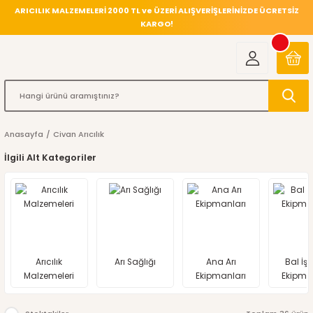
ARICILIK MALZEMELERİ 2000 TL ve ÜZERİ ALIŞVERİŞLERİNİZDE ÜCRETSİZ
KARGO!
Anasayfa
Civan Arıcılık
İlgili Alt Kategoriler
Arıcılık
Arı Sağlığı
Ana Arı
Bal İş
Malzemeleri
Ekipmanları
Ekipma