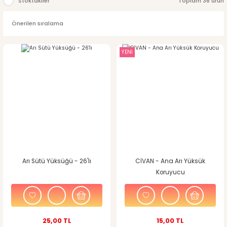
Stoktakiler
Toplam 36 ürün
YENİ
Arı Sütü Yüksüğü - 26'lı
CİVAN - Ana Arı Yüksük
Koruyucu
25,00 TL
15,00 TL