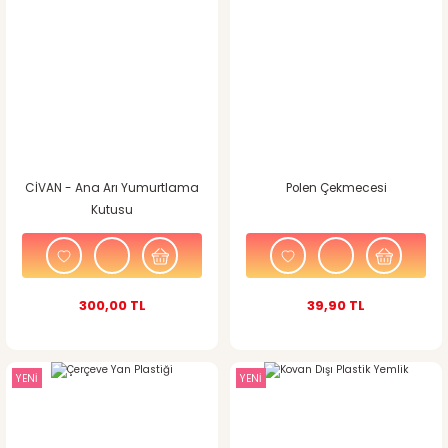
CİVAN - Ana Arı Yumurtlama
Polen Çekmecesi
Kutusu
300,00 TL
39,90 TL
YENİ
YENİ