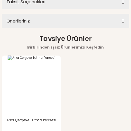
Taksit Seçenekleri
Bu ürüne ilk yorumu siz yapın!
Soru Sor
Önerileriniz
Yorum Yaz
Bu ürünün fiyat bilgisi, resim, ürün açıklamalarında ve diğer
Tavsiye Ürünler
konularda yetersiz gördüğünüz noktaları öneri formunu
Birbirinden Eşsiz Ürünlerimizi Keşfedin
kullanarak tarafımıza iletebilirsiniz.
Görüş ve önerileriniz için teşekkür ederiz.
Ürün resmi kalitesiz, bozuk veya görüntülenemiyor.
Ürün açıklamasında eksik bilgiler bulunuyor.
Ürün bilgilerinde hatalar bulunuyor.
Ürün fiyatı diğer sitelerden daha pahalı.
Arıcı Çerçeve Tutma Pensesi
Bu ürüne benzer farklı alternatifler olmalı.