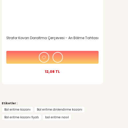
Strafor Kovan Daraltma Çerçevesi - Arı Bölme Tahtası
12,08 TL
Etiketler :
Bal eritme kazanı
Bal eritme dinlendirme kazanı
Bal eritme kazanı fiyatı
bal eritme nasıl