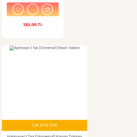
130,00 TL
Gönder
Çok Al Az Öde
Apimaye U Tipi (Universal) Kovan Tabanı