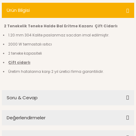
Ürün Bilgisi
2 Tenekelik Teneke Halde Bal Eritme Kazanı Çift Cidarlı
1.20 mm 304 Kalite paslanmaz sacdan imal edilmiştir.
2000 W termostalı ısıtıcı
2 teneke kapasiteli
Çift cidarlı
Üretim hatalarına karşı 2 yıl üretici firma garantilidir.
Soru & Cevap
Değerlendirmeler
Ürün hakkında henüz soru sorulmamış.