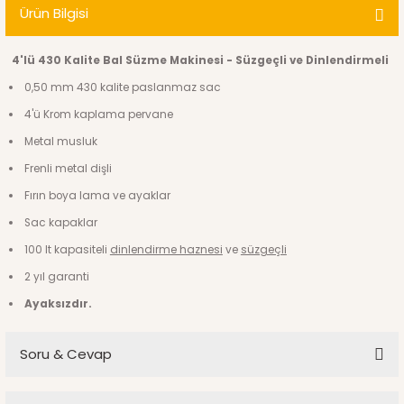
Ürün Bilgisi
4'lü 430 Kalite Bal Süzme Makinesi - Süzgeçli ve Dinlendirmeli
0,50 mm 430 kalite paslanmaz sac
4'ü Krom kaplama pervane
Metal musluk
Frenli metal dişli
Fırın boya lama ve ayaklar
Sac kapaklar
100 lt kapasiteli
dinlendirme haznesi
ve
süzgeçli
2 yıl garanti
Ayaksızdır.
Soru & Cevap