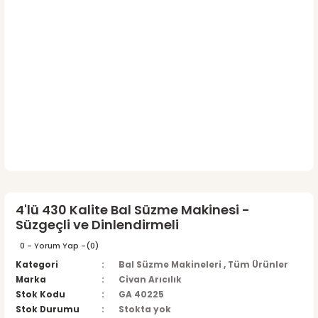
4'lü 430 Kalite Bal Süzme Makinesi -
Süzgeçli ve Dinlendirmeli
0 - Yorum Yap -
(0)
Kategori
Bal Süzme Makineleri
,
Tüm Ürünler
Marka
Civan Arıcılık
Stok Kodu
GA 40225
Stok Durumu
Stokta yok