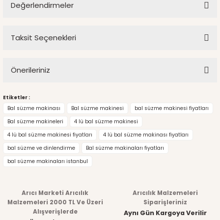
Değerlendirmeler
Ürün hakkında henüz soru sorulmamış.
Taksit Seçenekleri
Bu ürüne ilk yorumu siz yapın!
Soru Sor
Önerileriniz
Yorum Yaz
Bu ürünün fiyat bilgisi, resim, ürün açıklamalarında ve diğer
Etiketler :
Bal süzme makinası
Bal süzme makinesi
bal süzme makinesi fiyatları
konularda yetersiz gördüğünüz noktaları öneri formunu
Bal süzme makineleri
4 lü bal süzme makinesi
kullanarak tarafımıza iletebilirsiniz.
4 lü bal süzme makinesi fiyatları
4 lü bal süzme makinası fiyatları
Görüş ve önerileriniz için teşekkür ederiz.
bal süzme ve dinlendirme
Bal süzme makinaları fiyatları
bal süzme makinaları istanbul
Ürün resmi kalitesiz, bozuk veya görüntülenemiyor.
Ürün açıklamasında eksik bilgiler bulunuyor.
Arıcı Marketi Arıcılık
Arıcılık Malzemeleri
Malzemeleri 2000 TL Ve Üzeri
Siparişleriniz
Ürün bilgilerinde hatalar bulunuyor.
Alışverişlerde
Aynı Gün Kargoya Verilir