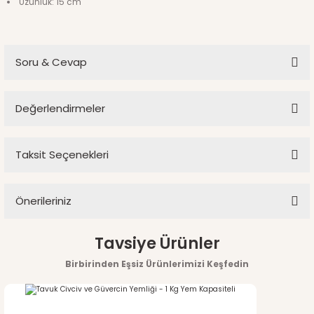
Uzunluk: 15 cm
Soru & Cevap
Değerlendirmeler
Ürün hakkında henüz soru sorulmamış.
Taksit Seçenekleri
Bu ürüne ilk yorumu siz yapın!
Soru Sor
Önerileriniz
Yorum Yaz
Bu ürünün fiyat bilgisi, resim, ürün açıklamalarında ve diğer
Tavsiye Ürünler
konularda yetersiz gördüğünüz noktaları öneri formunu
Birbirinden Eşsiz Ürünlerimizi Keşfedin
kullanarak tarafımıza iletebilirsiniz.
Görüş ve önerileriniz için teşekkür ederiz.