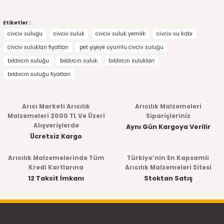
Etiketler :
civciv suluğu
civciv suluk
civciv suluk yemlik
civciv su kabı
civciv sulukları fiyatları
pet şişeye uyumlu civciv suluğu
bıldırcın suluğu
bıldırcın suluk
bıldırcın sulukları
bıldırcın suluğu fiyatları
Arıcı Marketi Arıcılık
Arıcılık Malzemeleri
Malzemeleri 2000 TL Ve Üzeri
Siparişleriniz
Alışverişlerde
Aynı Gün Kargoya Verilir
Ücretsiz Kargo
Arıcılık Malzemelerinde Tüm
Türkiye’nin En Kapsamlı
Kredi Kartlarına
Arıcılık Malzemeleri Sitesi
12 Taksit İmkanı
Stoktan Satış