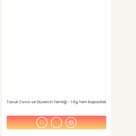
Ürün resmi kalitesiz, bozuk veya görüntülenemiyor.
Ürün açıklamasında eksik bilgiler bulunuyor.
Ürün bilgilerinde hatalar bulunuyor.
Ürün fiyatı diğer sitelerden daha pahalı.
Bu ürüne benzer farklı alternatifler olmalı.
Tavuk Civciv ve Güvercin Yemliği - 1 Kg Yem Kapasiteli
Gönder