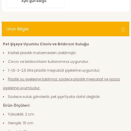
Aynı gün kargo
Ürün Bilgisi
Pet Şişeye Uyumlu Civciv ve Bıldırcın Suluğu
Kaliteli plastik malzemeden üretilmiştir.
Civciv ve bıldırcınların kullanımına uygundur.
1-1,5-2-2,5 litre plastik meşrubat şişelerine uygundur.
Plastik su şişelerine takılmaz, sadece plastik meşrubat ve gazoz
şişelerine uyumludur.
Sadece suluk gönderilir, pet şişe fiyata dahil değildir.
Ürün Ölçüleri:
Yükseklik: 2 cm
Genişlik: 15 cm