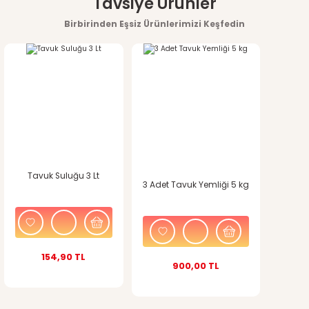
Tavsiye Ürünler
konularda yetersiz gördüğünüz noktaları öneri formunu
Birbirinden Eşsiz Ürünlerimizi Keşfedin
kullanarak tarafımıza iletebilirsiniz.
Görüş ve önerileriniz için teşekkür ederiz.
Ürün resmi kalitesiz, bozuk veya görüntülenemiyor.
Ürün açıklamasında eksik bilgiler bulunuyor.
Ürün bilgilerinde hatalar bulunuyor.
Tavuk Suluğu 3 Lt
Ürün fiyatı diğer sitelerden daha pahalı.
3 Adet Tavuk Yemliği 5 kg
Bu ürüne benzer farklı alternatifler olmalı.
154,90 TL
900,00 TL
Gönder