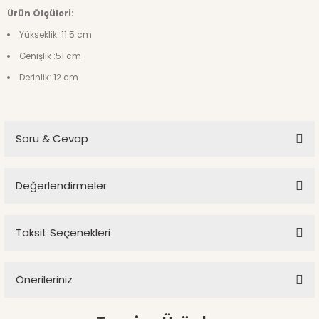
Ürün Ölçüleri:
Yükseklik: 11.5 cm
Genişlik :51 cm
Derinlik: 12 cm
Soru & Cevap
Değerlendirmeler
Ürün hakkında henüz soru sorulmamış.
Taksit Seçenekleri
Bu ürüne ilk yorumu siz yapın!
Soru Sor
Önerileriniz
Yorum Yaz
Bu ürünün fiyat bilgisi, resim, ürün açıklamalarında ve diğer