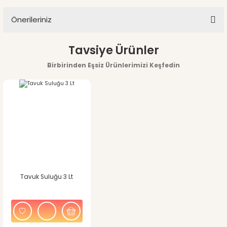
Önerileriniz
Yorum Yaz
Bu ürünün fiyat bilgisi, resim, ürün açıklamalarında ve diğer
Tavsiye Ürünler
konularda yetersiz gördüğünüz noktaları öneri formunu
Birbirinden Eşsiz Ürünlerimizi Keşfedin
kullanarak tarafımıza iletebilirsiniz.
Görüş ve önerileriniz için teşekkür ederiz.
Ürün resmi kalitesiz, bozuk veya görüntülenemiyor.
Ürün açıklamasında eksik bilgiler bulunuyor.
Ürün bilgilerinde hatalar bulunuyor.
Tavuk Suluğu 3 Lt
Ürün fiyatı diğer sitelerden daha pahalı.
Bu ürüne benzer farklı alternatifler olmalı.