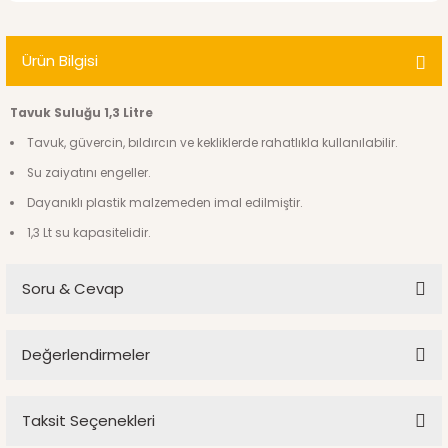
Ürün Bilgisi
Tavuk Suluğu 1,3 Litre
Tavuk, güvercin, bıldırcın ve kekliklerde rahatlıkla kullanılabilir.
Su zaiyatını engeller.
Dayanıklı plastik malzemeden imal edilmiştir.
1,3 Lt su kapasitelidir.
Soru & Cevap
Değerlendirmeler
Ürün hakkında henüz soru sorulmamış.
Taksit Seçenekleri
Bu ürüne ilk yorumu siz yapın!
Soru Sor