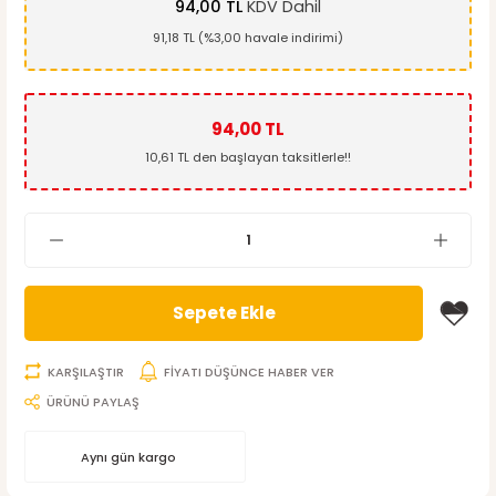
94,00 TL
KDV Dahil
91,18 TL (%3,00 havale indirimi)
94,00 TL
10,61 TL den başlayan taksitlerle!!
Sepete Ekle
KARŞILAŞTIR
FİYATI DÜŞÜNCE HABER VER
ÜRÜNÜ PAYLAŞ
Aynı gün kargo