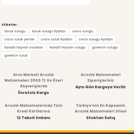
Etiketler :
tavuk suluğu
tavuk suluğu fiyatları
civciv suluğu
civciv suluk yemlik
civciv suluk fiyatları
civciv suluğu fiyatları
kanatlı hayvan sulukları
kanatlı hayvan suluğu
güvercin suluğu
güvercin suluk
Arıcı Marketi Arıcılık
Arıcılık Malzemeleri
Malzemeleri 2000 TL Ve Üzeri
Siparişleriniz
Alışverişlerde
Aynı Gün Kargoya Verilir
Ücretsiz Kargo
Arıcılık Malzemelerinde Tüm
Türkiye’nin En Kapsamlı
Kredi Kartlarına
Arıcılık Malzemeleri Sitesi
12 Taksit İmkanı
Stoktan Satış