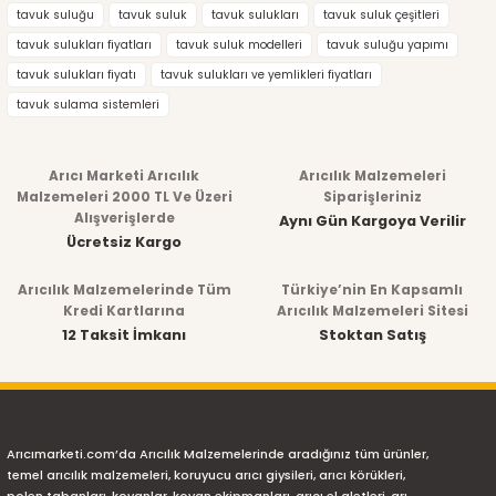
tavuk suluğu
tavuk suluk
tavuk sulukları
tavuk suluk çeşitleri
tavuk sulukları fiyatları
tavuk suluk modelleri
tavuk suluğu yapımı
tavuk sulukları fiyatı
tavuk sulukları ve yemlikleri fiyatları
tavuk sulama sistemleri
Arıcı Marketi Arıcılık
Arıcılık Malzemeleri
Malzemeleri 2000 TL Ve Üzeri
Siparişleriniz
Alışverişlerde
Aynı Gün Kargoya Verilir
Ücretsiz Kargo
Arıcılık Malzemelerinde Tüm
Türkiye’nin En Kapsamlı
Kredi Kartlarına
Arıcılık Malzemeleri Sitesi
12 Taksit İmkanı
Stoktan Satış
Arıcımarketi.com’da Arıcılık Malzemelerinde aradığınız tüm ürünler,
temel arıcılık malzemeleri, koruyucu arıcı giysileri, arıcı körükleri,