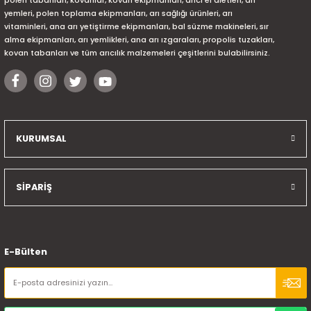
polen tabanları, kovanlar, kovan ekipmanları, arıcı el aletleri, arı
yemleri, polen toplama ekipmanları, arı sağlığı ürünleri, arı
vitaminleri, ana arı yetiştirme ekipmanları, bal süzme makineleri, sır
alma ekipmanları, arı yemlikleri, ana arı ızgaraları, propolis tuzakları,
kovan tabanları ve tüm arıcılık malzemeleri çeşitlerini bulabilirsiniz.
KURUMSAL
SİPARİŞ
E-Bülten