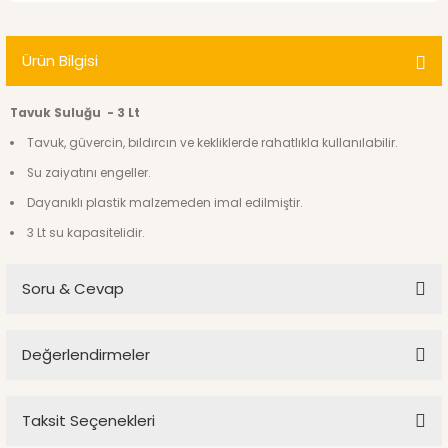
Ürün Bilgisi
Tavuk Suluğu -
3 Lt
Tavuk, güvercin, bıldırcın ve kekliklerde rahatlıkla kullanılabilir.
Su zaiyatını engeller.
Dayanıklı plastik malzemeden imal edilmiştir.
3 Lt su kapasitelidir.
Soru & Cevap
Değerlendirmeler
Ürün hakkında henüz soru sorulmamış.
Taksit Seçenekleri
Bu ürüne ilk yorumu siz yapın!
Soru Sor