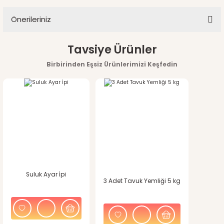
Önerileriniz
Yorum Yaz
Bu ürünün fiyat bilgisi, resim, ürün açıklamalarında ve diğer
Tavsiye Ürünler
konularda yetersiz gördüğünüz noktaları öneri formunu
Birbirinden Eşsiz Ürünlerimizi Keşfedin
kullanarak tarafımıza iletebilirsiniz.
Görüş ve önerileriniz için teşekkür ederiz.
Ürün resmi kalitesiz, bozuk veya görüntülenemiyor.
Ürün açıklamasında eksik bilgiler bulunuyor.
Ürün bilgilerinde hatalar bulunuyor.
Suluk Ayar İpi
Ürün fiyatı diğer sitelerden daha pahalı.
3 Adet Tavuk Yemliği 5 kg
Bu ürüne benzer farklı alternatifler olmalı.