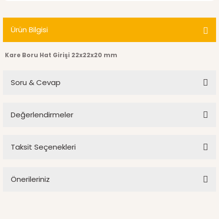
Ürün Bilgisi
Kare Boru Hat Girişi 22x22x20 mm
Soru & Cevap
Değerlendirmeler
Ürün hakkında henüz soru sorulmamış.
Taksit Seçenekleri
Bu ürüne ilk yorumu siz yapın!
Soru Sor
Önerileriniz
Yorum Yaz
Bu ürünün fiyat bilgisi, resim, ürün açıklamalarında ve diğer