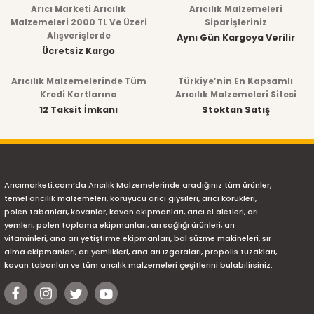
konularda yetersiz gördüğünüz noktaları öneri formunu
Arıcı Marketi Arıcılık
Arıcılık Malzemeleri
kullanarak tarafımıza iletebilirsiniz.
Malzemeleri 2000 TL Ve Üzeri
Siparişleriniz
Alışverişlerde
Aynı Gün Kargoya Verilir
Görüş ve önerileriniz için teşekkür ederiz.
Ücretsiz Kargo
Arıcılık Malzemelerinde Tüm
Türkiye’nin En Kapsamlı
Ürün resmi kalitesiz, bozuk veya görüntülenemiyor.
Kredi Kartlarına
Arıcılık Malzemeleri Sitesi
12 Taksit İmkanı
Stoktan Satış
Ürün açıklamasında eksik bilgiler bulunuyor.
Ürün bilgilerinde hatalar bulunuyor.
Ürün fiyatı diğer sitelerden daha pahalı.
Arıcımarketi.com’da Arıcılık Malzemelerinde aradığınız tüm ürünler,
Bu ürüne benzer farklı alternatifler olmalı.
temel arıcılık malzemeleri, koruyucu arıcı giysileri, arıcı körükleri,
polen tabanları, kovanlar, kovan ekipmanları, arıcı el aletleri, arı
yemleri, polen toplama ekipmanları, arı sağlığı ürünleri, arı
vitaminleri, ana arı yetiştirme ekipmanları, bal süzme makineleri, sır
alma ekipmanları, arı yemlikleri, ana arı ızgaraları, propolis tuzakları,
kovan tabanları ve tüm arıcılık malzemeleri çeşitlerini bulabilirsiniz.
Gönder