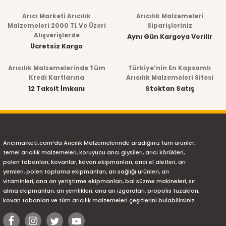
konularda yetersiz gördüğünüz noktaları öneri formunu
Arıcı Marketi Arıcılık
Arıcılık Malzemeleri
kullanarak tarafımıza iletebilirsiniz.
Malzemeleri 2000 TL Ve Üzeri
Siparişleriniz
Alışverişlerde
Aynı Gün Kargoya Verilir
Görüş ve önerileriniz için teşekkür ederiz.
Ücretsiz Kargo
Arıcılık Malzemelerinde Tüm
Türkiye’nin En Kapsamlı
Ürün resmi kalitesiz, bozuk veya görüntülenemiyor.
Kredi Kartlarına
Arıcılık Malzemeleri Sitesi
12 Taksit İmkanı
Stoktan Satış
Ürün açıklamasında eksik bilgiler bulunuyor.
Ürün bilgilerinde hatalar bulunuyor.
Ürün fiyatı diğer sitelerden daha pahalı.
Arıcımarketi.com’da Arıcılık Malzemelerinde aradığınız tüm ürünler,
Bu ürüne benzer farklı alternatifler olmalı.
temel arıcılık malzemeleri, koruyucu arıcı giysileri, arıcı körükleri,
polen tabanları, kovanlar, kovan ekipmanları, arıcı el aletleri, arı
yemleri, polen toplama ekipmanları, arı sağlığı ürünleri, arı
vitaminleri, ana arı yetiştirme ekipmanları, bal süzme makineleri, sır
alma ekipmanları, arı yemlikleri, ana arı ızgaraları, propolis tuzakları,
kovan tabanları ve tüm arıcılık malzemeleri çeşitlerini bulabilirsiniz.
Gönder