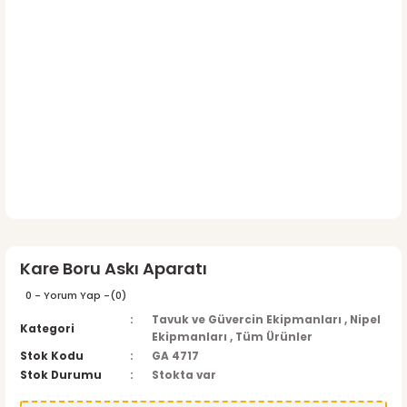
Kare Boru Askı Aparatı
0 - Yorum Yap -
(0)
Tavuk ve Güvercin Ekipmanları
,
Nipel
Kategori
Ekipmanları
,
Tüm Ürünler
Stok Kodu
GA 4717
Stok Durumu
Stokta var