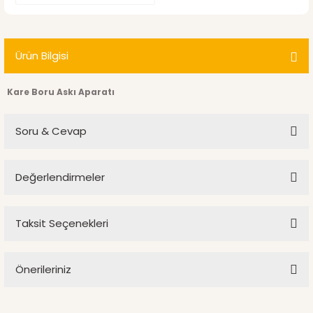
Ürün Bilgisi
Kare Boru Askı Aparatı
Soru & Cevap
Değerlendirmeler
Ürün hakkında henüz soru sorulmamış.
Taksit Seçenekleri
Bu ürüne ilk yorumu siz yapın!
Soru Sor
Önerileriniz
Yorum Yaz
Bu ürünün fiyat bilgisi, resim, ürün açıklamalarında ve diğer