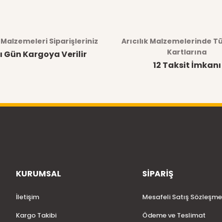
Ürün hakkında henüz soru sorulmamış.
Bu ürüne ilk yorumu siz yapın!
k Malzemeleri Siparişleriniz
Arıcılık Malzemelerinde T
Yorum Yaz
Soru Sor
Kartlarına
ı Gün Kargoya Verilir
12 Taksit İmkanı
KURUMSAL
SİPARİŞ
Gönder
İletişim
Mesafeli Satış Sözleşme
Kargo Takibi
Ödeme ve Teslimat