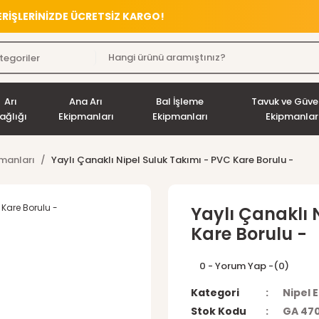
VERİŞLERİNİZDE ÜCRETSİZ KARGO!
Arı
Ana Arı
Bal İşleme
Tavuk ve Güve
ağlığı
Ekipmanları
Ekipmanları
Ekipmanlar
pmanları
Yaylı Çanaklı Nipel Suluk Takımı - PVC Kare Borulu -
Yaylı Çanaklı 
Kare Borulu -
0 - Yorum Yap -
(0)
Kategori
Nipel 
Stok Kodu
GA 47