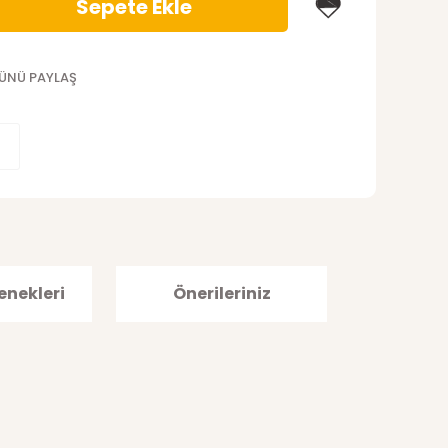
Sepete Ekle
ÜNÜ PAYLAŞ
enekleri
Önerileriniz
afımıza iletebilirsiniz.