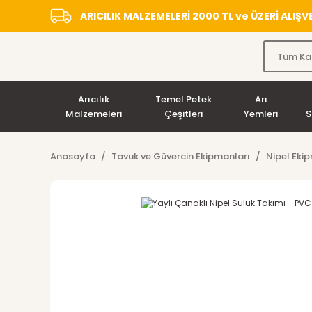
ARICILIK MALZEMELERİ 2000 TL ve ÜZERİ ALIŞ
Arıcılık
Temel Petek
Arı
Malzemeleri
Çeşitleri
Yemleri
S
Anasayfa
Tavuk ve Güvercin Ekipmanları
Nipel Eki