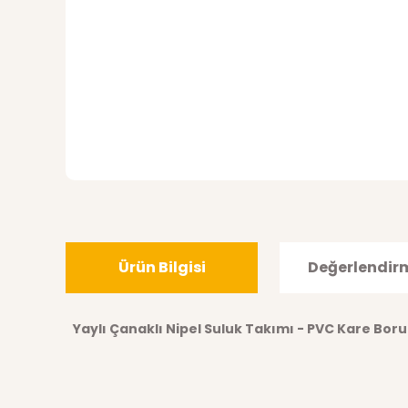
Ürün Bilgisi
Değerlendir
Yaylı Çanaklı Nipel Suluk Takımı - PVC Kare Bor
Bu ürünün fiyat bilgisi, resim, ürün açıklamalarında ve di