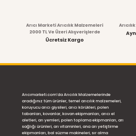
Görüş ve önerileriniz için teşekkür ederiz.
Arıcı Marketi Arıcılık Malzemeleri
Arıcılı
Ürün resmi kalitesiz, bozuk veya görüntülenemiyor.
2000 TL Ve Üzeri Alışverişlerde
Ayn
Ürün açıklamasında eksik bilgiler bulunuyor.
Ücretsiz Kargo
Ürün bilgilerinde hatalar bulunuyor.
Ürün fiyatı diğer sitelerden daha pahalı.
Bu ürüne benzer farklı alternatifler olmalı.
Arıcımarketi.com’da Arıcılık Malzemelerinde
aradığınız tüm ürünler, temel arıcılık malzemeleri,
koruyucu arıcı giysileri, arıcı körükleri, polen
tabanları, kovanlar, kovan ekipmanları, arıcı el
aletleri, arı yemleri, polen toplama ekipmanları, arı
sağlığı ürünleri, arı vitaminleri, ana arı yetiştirme
ekipmanları, bal süzme makineleri, sır alma