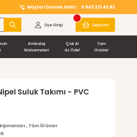
Müşteri Destek Hattı :
0 543 213 42 82
Üye Girişi
Sepetim
rcin
Ambalaj
Çok Al
Tüm
ı
Malzemeleri
Az Öde!
Ürünler
Nipel Suluk Takımı - PVC
Ekipmanları
,
Tüm Ürünler
06