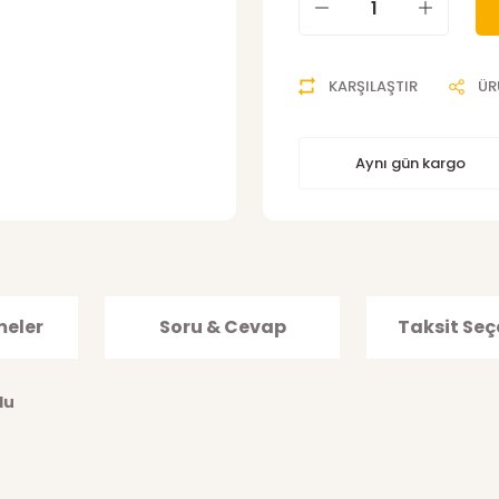
KARŞILAŞTIR
ÜR
Aynı gün kargo
meler
Soru & Cevap
Taksit Seç
ulu
ğer konularda yetersiz gördüğünüz noktaları öneri formunu kullanarak tar