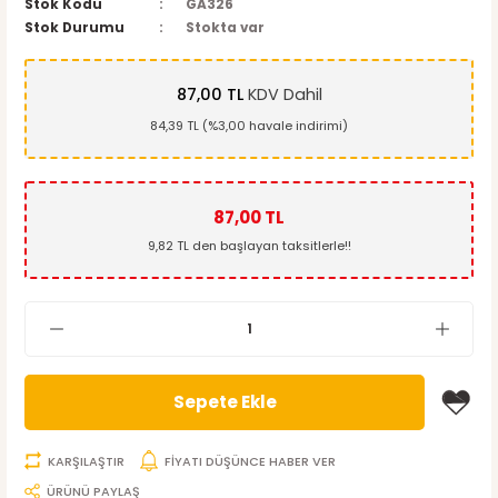
Stok Kodu
GA326
Stok Durumu
Stokta var
87,00 TL
KDV Dahil
84,39 TL (%3,00 havale indirimi)
87,00 TL
9,82 TL den başlayan taksitlerle!!
Sepete Ekle
KARŞILAŞTIR
FİYATI DÜŞÜNCE HABER VER
ÜRÜNÜ PAYLAŞ