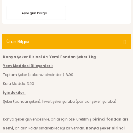
Aynı gün kargo
Ürün Bilgisi
Konya Şeker Birinci Arı Yemi Fondan Şeker 1 kg
Yem Maddesi Bileşenleri:
Toplam Şeker (sakaroz cinsinden): %90
Kuru Madde: %90
İçindekiler:
Şeker (pancar şekeri), İnvert şeker şurubu (pancar şekeri şurubu)
Konya Şeker güvencesiyle, arılar için özel üretilmiş
birinci fondan arı
yemi,
arıların kolay sindirebileceği bir yemdir.
Konya şeker birinci