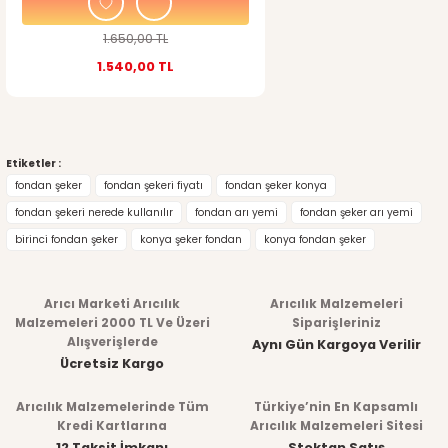
1.650,00 TL
1.540,00 TL
Etiketler :
fondan şeker
fondan şekeri fiyatı
fondan şeker konya
fondan şekeri nerede kullanılır
fondan arı yemi
fondan şeker arı yemi
birinci fondan şeker
konya şeker fondan
konya fondan şeker
Arıcı Marketi Arıcılık
Arıcılık Malzemeleri
Malzemeleri 2000 TL Ve Üzeri
Siparişleriniz
Alışverişlerde
Aynı Gün Kargoya Verilir
Ücretsiz Kargo
Arıcılık Malzemelerinde Tüm
Türkiye’nin En Kapsamlı
Kredi Kartlarına
Arıcılık Malzemeleri Sitesi
12 Taksit İmkanı
Stoktan Satış