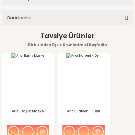
Bu ürüne ilk yorumu siz yapın!
Soru Sor
Önerileriniz
Yorum Yaz
Bu ürünün fiyat bilgisi, resim, ürün açıklamalarında ve diğer
Tavsiye Ürünler
konularda yetersiz gördüğünüz noktaları öneri formunu
Birbirinden Eşsiz Ürünlerimizi Keşfedin
kullanarak tarafımıza iletebilirsiniz.
Görüş ve önerileriniz için teşekkür ederiz.
Ürün resmi kalitesiz, bozuk veya görüntülenemiyor.
Ürün açıklamasında eksik bilgiler bulunuyor.
Ürün bilgilerinde hatalar bulunuyor.
Arıcı Başlık Maske
Arıcı Eldiveni - Deri
Ürün fiyatı diğer sitelerden daha pahalı.
Bu ürüne benzer farklı alternatifler olmalı.