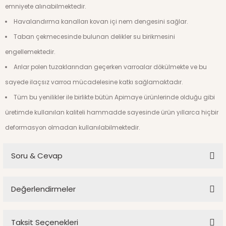
emniyete alınabilmektedir.
Havalandırma kanalları kovan içi nem dengesini sağlar.
Taban çekmecesinde bulunan delikler su birikmesini
engellemektedir.
Arılar polen tuzaklarından geçerken varroalar dökülmekte ve bu
sayede ilaçsız varroa mücadelesine katkı sağlamaktadır.
Tüm bu yenilikler ile birlikte bütün Apimaye ürünlerinde olduğu gibi
üretimde kullanılan kaliteli hammadde sayesinde ürün yıllarca hiçbir
deformasyon olmadan kullanılabilmektedir.
Soru & Cevap
Değerlendirmeler
Ürün hakkında henüz soru sorulmamış.
Taksit Seçenekleri