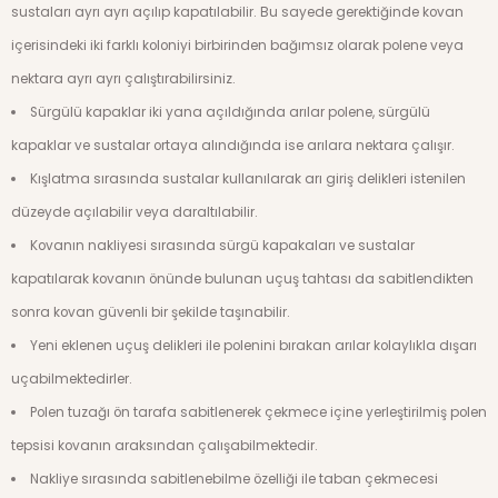
sustaları ayrı ayrı açılıp kapatılabilir. Bu sayede gerektiğinde kovan
içerisindeki iki farklı koloniyi birbirinden bağımsız olarak polene veya
nektara ayrı ayrı çalıştırabilirsiniz.
Sürgülü kapaklar iki yana açıldığında arılar polene, sürgülü
kapaklar ve sustalar ortaya alındığında ise arılara nektara çalışır.
Kışlatma sırasında sustalar kullanılarak arı giriş delikleri istenilen
düzeyde açılabilir veya daraltılabilir.
Kovanın nakliyesi sırasında sürgü kapakaları ve sustalar
kapatılarak kovanın önünde bulunan uçuş tahtası da sabitlendikten
sonra kovan güvenli bir şekilde taşınabilir.
Yeni eklenen uçuş delikleri ile polenini bırakan arılar kolaylıkla dışarı
uçabilmektedirler.
Polen tuzağı ön tarafa sabitlenerek çekmece içine yerleştirilmiş polen
tepsisi kovanın araksından çalışabilmektedir.
Nakliye sırasında sabitlenebilme özelliği ile taban çekmecesi