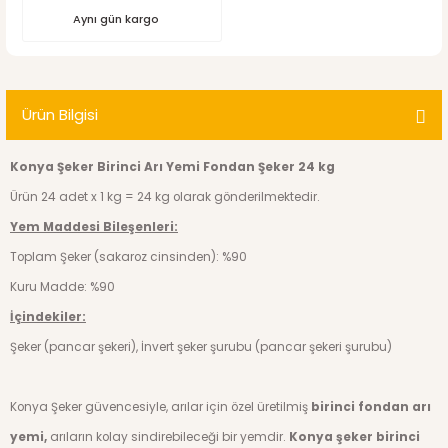
Aynı gün kargo
Ürün Bilgisi
Konya Şeker Birinci Arı Yemi Fondan Şeker 24 kg
Ürün 24 adet x 1 kg = 24 kg olarak gönderilmektedir.
Yem Maddesi Bileşenleri:
Toplam Şeker (sakaroz cinsinden): %90
Kuru Madde: %90
İçindekiler:
Şeker (pancar şekeri), İnvert şeker şurubu (pancar şekeri şurubu)
Konya Şeker güvencesiyle, arılar için özel üretilmiş
birinci fondan arı
yemi,
arıların kolay sindirebileceği bir yemdir.
Konya şeker birinci