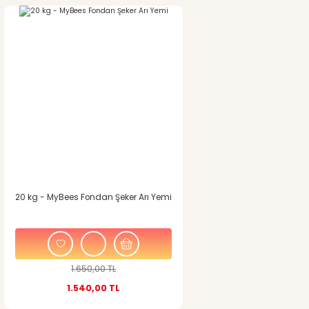
%7
indirim
20 kg - MyBees Fondan Şeker Arı Yemi
1.650,00 TL
1.540,00 TL