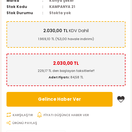
Marka
Konya Şeker
Stok Kodu
KAMPANYA 21
Stok Durumu
Stokta yok
2.030,00 TL
KDV Dahil
1.969,10 TL (%3,00 havale indirimi)
2.030,00 TL
229,17 TL den başlayan taksitlerle!!
Adet Fiyatı:
84,58 TL
Gelince Haber Ver
KARŞILAŞTIR
FİYATI DÜŞÜNCE HABER VER
ÜRÜNÜ PAYLAŞ