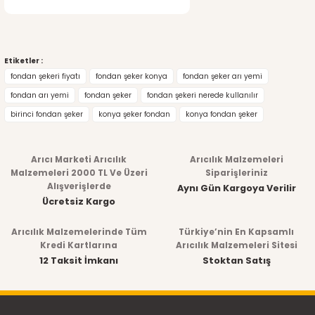
Etiketler :
fondan şekeri fiyatı
fondan şeker konya
fondan şeker arı yemi
fondan arı yemi
fondan şeker
fondan şekeri nerede kullanılır
birinci fondan şeker
konya şeker fondan
konya fondan şeker
Arıcı Marketi Arıcılık
Arıcılık Malzemeleri
Malzemeleri 2000 TL Ve Üzeri
Siparişleriniz
Alışverişlerde
Aynı Gün Kargoya Verilir
Ücretsiz Kargo
Arıcılık Malzemelerinde Tüm
Türkiye’nin En Kapsamlı
Kredi Kartlarına
Arıcılık Malzemeleri Sitesi
12 Taksit İmkanı
Stoktan Satış