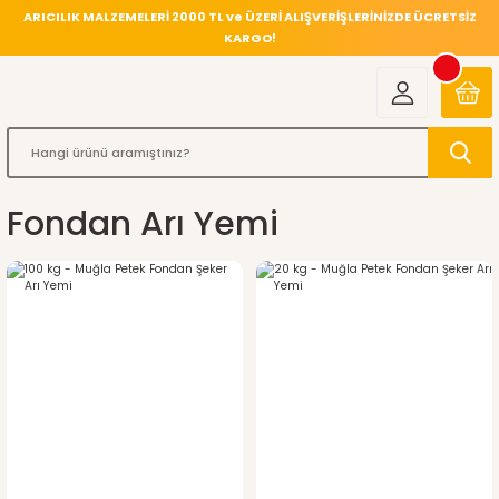
ARICILIK MALZEMELERİ 2000 TL ve ÜZERİ ALIŞVERİŞLERİNİZDE ÜCRETSİZ
KARGO!
Fondan Arı Yemi