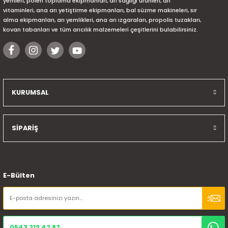
yemleri, polen toplama ekipmanları, arı sağlığı ürünleri, arı
vitaminleri, ana arı yetiştirme ekipmanları, bal süzme makineleri, sır
alma ekipmanları, arı yemlikleri, ana arı ızgaraları, propolis tuzakları,
kovan tabanları ve tüm arıcılık malzemeleri çeşitlerini bulabilirsiniz.
KURUMSAL
SİPARİŞ
E-Bülten
0543 213 42 82