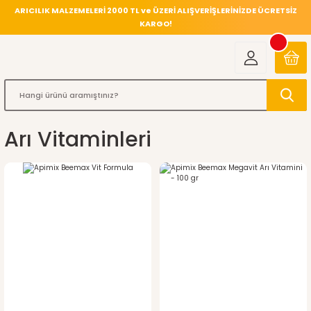
ARICILIK MALZEMELERİ 2000 TL ve ÜZERİ ALIŞVERİŞLERİNİZDE ÜCRETSİZ
KARGO!
Arı Vitaminleri