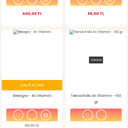
400,00 TL
56,00 TL
%7
indirim
TÜKENDİ
Çok Al Az Öde
Beeagra - Arı Vitamini
Teknovit Mix Arı Vitamini - 100
gr
60,00 TL