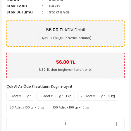
Marka
Apimon
Stok Kodu
GA212
Stok Durumu
Stokta var
56,00 TL
KDV Dahil
54,32 TL (%3,00 havale indirimi)
56,00 TL
6,32 TL den başlayan taksitlerle!!
Çok Al Az Öde Fırsatlarını Kaçırmayın!
1 Adet x 100 gr
10 Adet x 100 gr - 1 kg
20 Adet x 100 gr - 2 kg
50 Adet x 100 gr - 5 kg
100 Adet x 100 gr - 10 kg