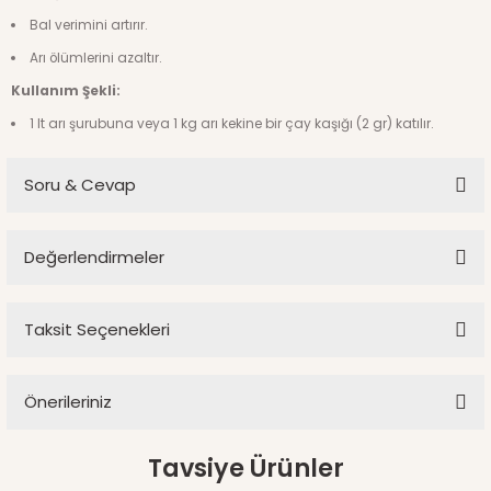
Bal verimini artırır.
Arı ölümlerini azaltır.
Kullanım Şekli:
1 lt arı şurubuna veya 1 kg arı kekine bir çay kaşığı (2 gr) katılır.
Soru & Cevap
Değerlendirmeler
Ürün hakkında henüz soru sorulmamış.
Taksit Seçenekleri
Bu ürüne ilk yorumu siz yapın!
Soru Sor
Önerileriniz
Yorum Yaz
Bu ürünün fiyat bilgisi, resim, ürün açıklamalarında ve diğer
Tavsiye Ürünler