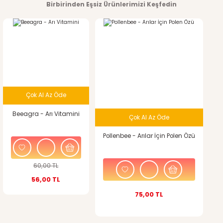
konularda yetersiz gördüğünüz noktaları öneri formunu
Birbirinden Eşsiz Ürünlerimizi Keşfedin
kullanarak tarafımıza iletebilirsiniz.
Görüş ve önerileriniz için teşekkür ederiz.
%7
indirim
Ürün resmi kalitesiz, bozuk veya görüntülenemiyor.
Ürün açıklamasında eksik bilgiler bulunuyor.
Çok Al Az Öde
Ürün bilgilerinde hatalar bulunuyor.
Beeagra - Arı Vitamini
Çok Al Az Öde
Ürün fiyatı diğer sitelerden daha pahalı.
Pollenbee - Arılar İçin Polen Özü
Bu ürüne benzer farklı alternatifler olmalı.
60,00 TL
56,00 TL
75,00 TL
Gönder