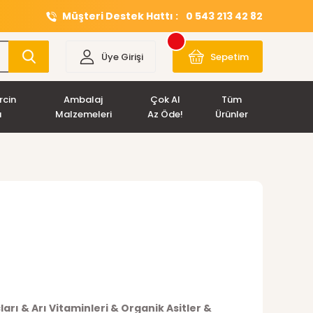
Müşteri Destek Hattı :
0 543 213 42 82
Üye Girişi
Sepetim
rcin
Ambalaj
Çok Al
Tüm
ı
Malzemeleri
Az Öde!
Ürünler
çları & Arı Vitaminleri & Organik Asitler &