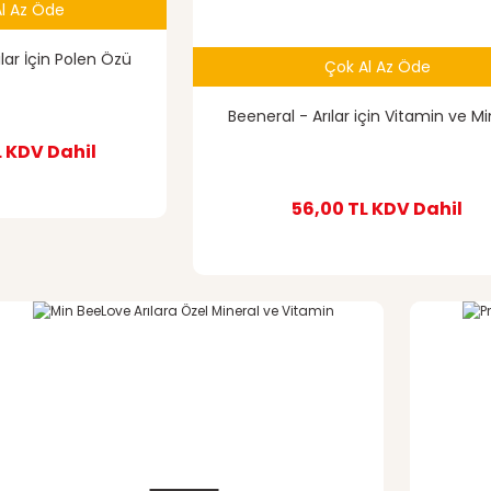
l Az Öde
Gönder
lar İçin Polen Özü
Çok Al Az Öde
Beeneral - Arılar için Vitamin ve Mi
L
KDV Dahil
56,00 TL
KDV Dahil