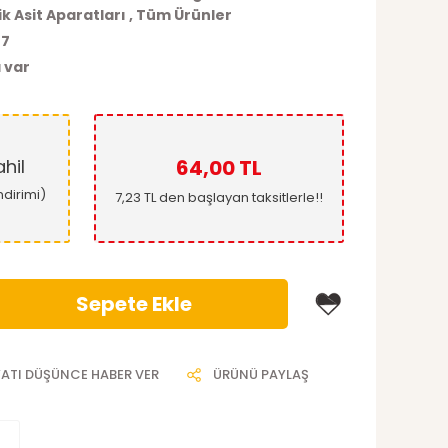
k Asit Aparatları
,
Tüm Ürünler
7
 var
hil
64,00 TL
ndirimi)
7,23 TL den başlayan taksitlerle!!
Sepete Ekle
YATI DÜŞÜNCE HABER VER
ÜRÜNÜ PAYLAŞ