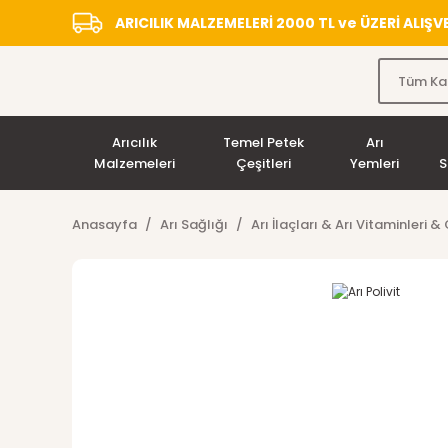
ARICILIK MALZEMELERİ 2000 TL ve ÜZERİ ALIŞ
Arıcılık
Temel Petek
Arı
Malzemeleri
Çeşitleri
Yemleri
S
Anasayfa
Arı Sağlığı
Arı İlaçları & Arı Vitaminleri 