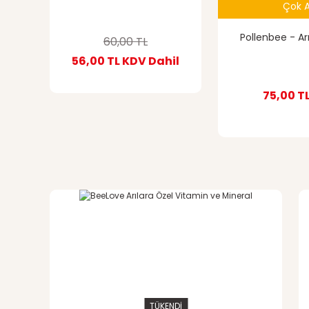
Çok A
Pollenbee - Arı
60,00 TL
56,00 TL
KDV Dahil
75,00 T
TÜKENDİ