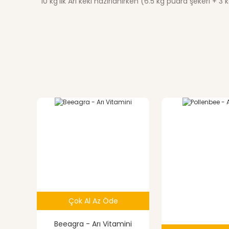
10 kg’lık Arı keki hazırlanırken (6.5 kg pudra şekeri + 3
Bu ürünün fiyat bilgisi, resim, ürün açıklamalarında ve di
Görüş ve önerileriniz için teşekkür ederiz.
Ürün resmi kalitesiz, bozuk veya görüntülenemiyor.
Ürün açıklamasında eksik bilgiler bulunuyor.
%7
indirim
Ürün bilgilerinde hatalar bulunuyor.
Ürün fiyatı diğer sitelerden daha pahalı.
Bu ürüne benzer farklı alternatifler olmalı.
Çok Al Az Öde
Beeagra - Arı Vitamini