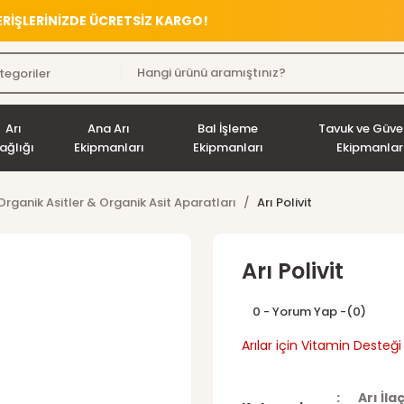
VERİŞLERİNİZDE ÜCRETSİZ KARGO!
Arı
Ana Arı
Bal İşleme
Tavuk ve Güve
ağlığı
Ekipmanları
Ekipmanları
Ekipmanlar
& Organik Asitler & Organik Asit Aparatları
Arı Polivit
Arı Polivit
0 - Yorum Yap -
(0)
Arılar için Vitamin Desteği
Arı İla