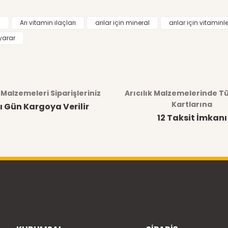
i
Arı vitamin ilaçları
arılar için mineral
arılar için vitaminle
 yarar
k Malzemeleri Siparişleriniz
Arıcılık Malzemelerinde T
Kartlarına
ı Gün Kargoya Verilir
12 Taksit İmkanı