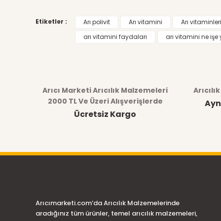
Etiketler :
Arı polivit
Arı vitamini
Arı vitaminler
arı vitamini faydaları
arı vitamini ne işe
Arıcı Marketi Arıcılık Malzemeleri
Arıcılı
2000 TL Ve Üzeri Alışverişlerde
Ayn
Ücretsiz Kargo
Arıcımarketi.com’da Arıcılık Malzemelerinde
aradığınız tüm ürünler, temel arıcılık malzemeleri,