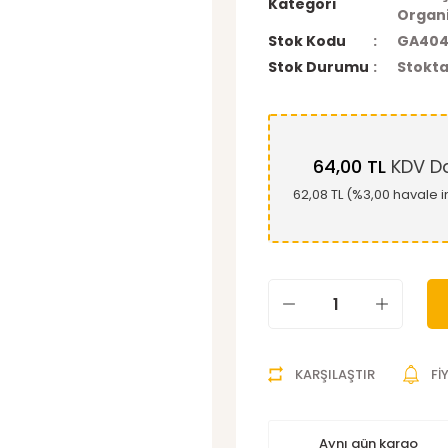
Kategori
Organi
Stok Kodu
GA404
Stok Durumu
Stokta
64,00 TL
KDV Da
62,08 TL (%3,00 havale i
KARŞILAŞTIR
Fİ
Aynı gün kargo