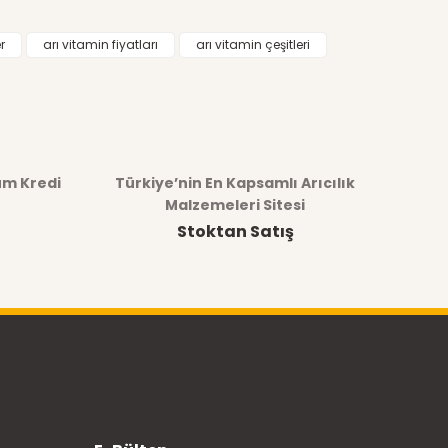
r
arı vitamin fiyatları
arı vitamin çeşitleri
üm Kredi
Türkiye’nin En Kapsamlı Arıcılık
Malzemeleri Sitesi
Stoktan Satış