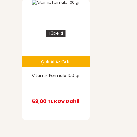
TÜKENDİ
Çok Al Az Öde
Vitamix Formula 100 gr
53,00 TL
KDV Dahil