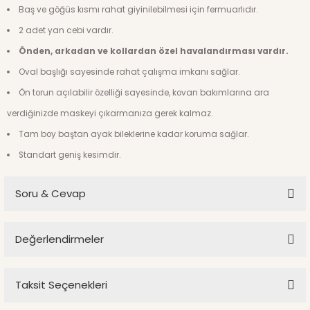
Baş ve göğüs kısmı rahat giyinilebilmesi için fermuarlıdır.
2 adet yan cebi vardır.
Önden, arkadan ve kollardan özel havalandırması vardır.
Oval başlığı sayesinde rahat çalışma imkanı sağlar.
Ön torun açılabilir özelliği sayesinde, kovan bakımlarına ara
verdiğinizde maskeyi çıkarmanıza gerek kalmaz.
Tam boy baştan ayak bileklerine kadar koruma sağlar.
Standart geniş kesimdir.
Soru & Cevap
Merhabalar, beden seçimini neye göre yapmamız
Değerlendirmeler
gerekiyor bilgi verebilir misiniz?
R... K... | 12/10/2024
Taksit Seçenekleri
Bu ürüne ilk yorumu siz yapın!