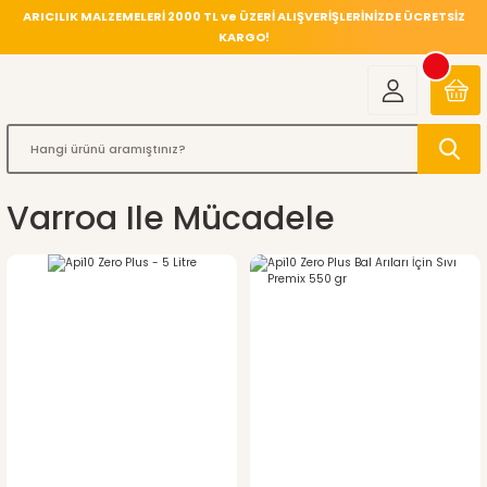
ARICILIK MALZEMELERİ 2000 TL ve ÜZERİ ALIŞVERİŞLERİNİZDE ÜCRETSİZ
KARGO!
Varroa Ile Mücadele