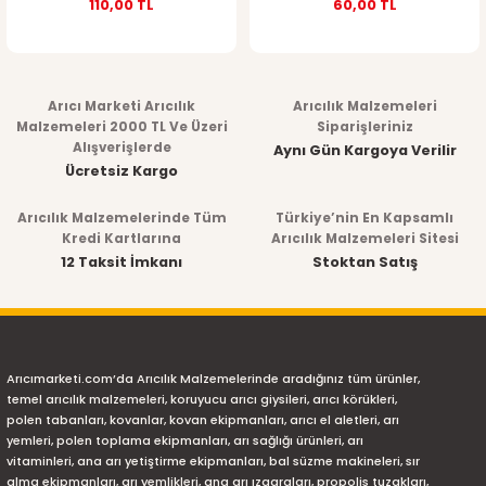
110,00 TL
60,00 TL
Arıcı Marketi Arıcılık
Arıcılık Malzemeleri
Malzemeleri 2000 TL Ve Üzeri
Siparişleriniz
Alışverişlerde
Aynı Gün Kargoya Verilir
Ücretsiz Kargo
Arıcılık Malzemelerinde Tüm
Türkiye’nin En Kapsamlı
Kredi Kartlarına
Arıcılık Malzemeleri Sitesi
12 Taksit İmkanı
Stoktan Satış
Arıcımarketi.com’da Arıcılık Malzemelerinde aradığınız tüm ürünler,
temel arıcılık malzemeleri, koruyucu arıcı giysileri, arıcı körükleri,
polen tabanları, kovanlar, kovan ekipmanları, arıcı el aletleri, arı
yemleri, polen toplama ekipmanları, arı sağlığı ürünleri, arı
vitaminleri, ana arı yetiştirme ekipmanları, bal süzme makineleri, sır
alma ekipmanları, arı yemlikleri, ana arı ızgaraları, propolis tuzakları,