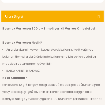
Ürün Bilgisi
Beemax Varroson 500 g - Timol İçerikli Varroa Önleyici Jel
Beemax Varroson Nedir?
Arılarda vitamin ve yem katkısı olarak kullanılır. Kekik yağında
bulunan thymol gıda ürünlerinde kullanımına izin verilen doğal bir
maddedir ve tamamen güvenlidir.
BALDA KALINTI BIRAKMAZ
Nasıl Kullanılır?
Her kovana 10 gr ( bir çay kaşığı dolusu ) olacak şekilde (buharlaşma
yoluyla etkileştiği için) kovanın alt kısmına koyarak kaşığın arka
kısmıyla hafifçe yayarak uygulanır. Bu ürün krem şeklindedir. İlkbahar,