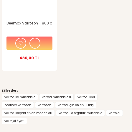
Beemax Varroson - 800 g
430,00 TL
Etiketler :
varroa ile mücadele
varroa mücadelesi
varroa ilacı
beemax varroson
varroson
varroa için en etkili ilaç
varroa ilaçları etken maddeleri
varroa ile organik mücadele
varrojel
varrojel fiyatı