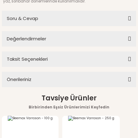
yaz, sonbahar dönemlerinde kullanılmalıdır.
Soru & Cevap
Değerlendirmeler
Ürün hakkında henüz soru sorulmamış.
Taksit Seçenekleri
Bu ürüne ilk yorumu siz yapın!
Soru Sor
Önerileriniz
Yorum Yaz
Bu ürünün fiyat bilgisi, resim, ürün açıklamalarında ve diğer
Tavsiye Ürünler
konularda yetersiz gördüğünüz noktaları öneri formunu
Birbirinden Eşsiz Ürünlerimizi Keşfedin
kullanarak tarafımıza iletebilirsiniz.
Görüş ve önerileriniz için teşekkür ederiz.