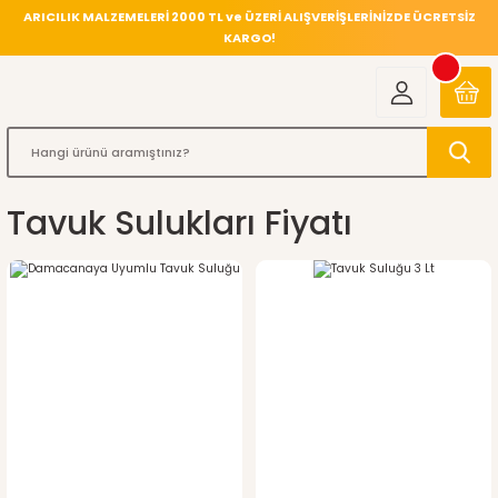
ARICILIK MALZEMELERİ 2000 TL ve ÜZERİ ALIŞVERİŞLERİNİZDE ÜCRETSİZ
KARGO!
Tavuk Sulukları Fiyatı