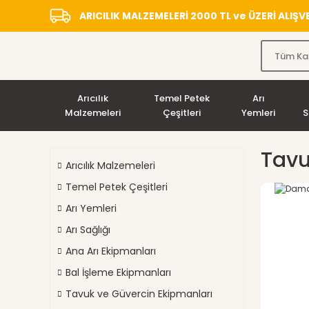
ARICILIK MALZEMELERİ 2000 TL ve ÜZERİ ALIŞ
Arıcılık
Temel Petek
Arı
Malzemeleri
Çeşitleri
Yemleri
S
Tavu
Arıcılık Malzemeleri
Temel Petek Çeşitleri
Arı Yemleri
Arı Sağlığı
Ana Arı Ekipmanları
Bal İşleme Ekipmanları
Tavuk ve Güvercin Ekipmanları