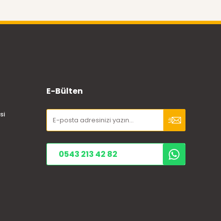
E-Bülten
si
0543 213 42 82