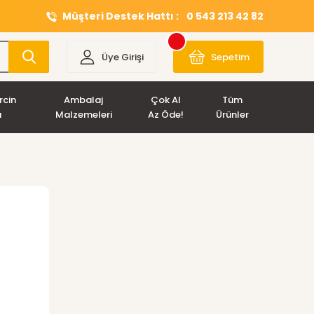
Müşteri Destek Hattı :
0 543 213 42 82
Üye Girişi
Sepetim
rcin
Ambalaj
Çok Al
Tüm
ı
Malzemeleri
Az Öde!
Ürünler