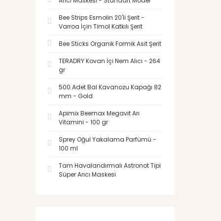
Arıcı Maskesi - Standart Model
Bee Strips Esmolin 20'li Şerit -
Varroa İçin Timol Katkılı Şerit
Bee Sticks Organik Formik Asit Şerit
TERADRY Kovan İçi Nem Alıcı - 264
gr
500 Adet Bal Kavanozu Kapağı 82
mm - Gold
Apimix Beemax Megavit Arı
Vitamini - 100 gr
Sprey Oğul Yakalama Parfümü -
100 ml
Tam Havalandırmalı Astronot Tipi
Süper Arıcı Maskesi