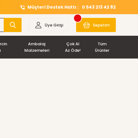
Müşteri Destek Hattı :
0 543 213 42 82
Üye Girişi
Sepetim
rcin
Ambalaj
Çok Al
Tüm
ı
Malzemeleri
Az Öde!
Ürünler