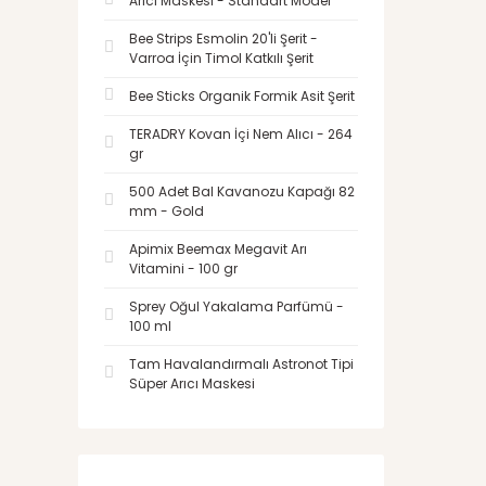
Arıcı Maskesi - Standart Model
Bee Strips Esmolin 20'li Şerit -
Varroa İçin Timol Katkılı Şerit
Bee Sticks Organik Formik Asit Şerit
TERADRY Kovan İçi Nem Alıcı - 264
gr
500 Adet Bal Kavanozu Kapağı 82
mm - Gold
Apimix Beemax Megavit Arı
Vitamini - 100 gr
Sprey Oğul Yakalama Parfümü -
100 ml
Tam Havalandırmalı Astronot Tipi
Süper Arıcı Maskesi