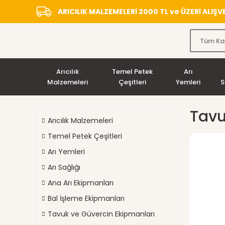
ARICILIK MALZEMELERİ 2000 TL ve ÜZERİ ALIŞ
Arıcılık
Temel Petek
Arı
Malzemeleri
Çeşitleri
Yemleri
S
Tavu
Arıcılık Malzemeleri
Temel Petek Çeşitleri
Arı Yemleri
Arı Sağlığı
Ana Arı Ekipmanları
Bal İşleme Ekipmanları
Tavuk ve Güvercin Ekipmanları