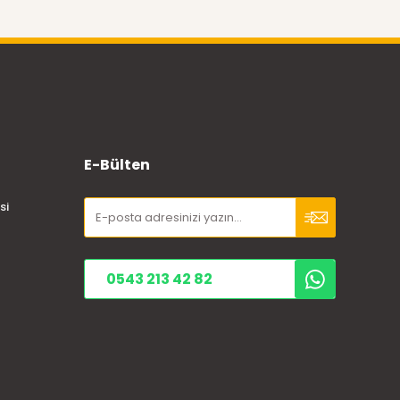
E-Bülten
si
0543 213 42 82