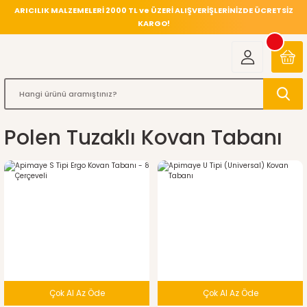
ARICILIK MALZEMELERİ 2000 TL ve ÜZERİ ALIŞVERİŞLERİNİZDE ÜCRETSİZ
KARGO!
Polen Tuzaklı Kovan Tabanı
%4
indirim
Çok Al Az Öde
Çok Al Az Öde