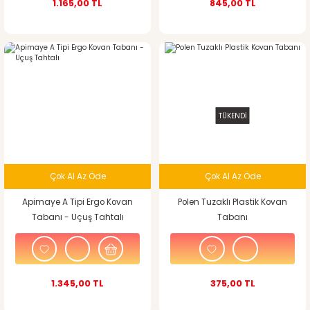
1.165,00 TL
845,00 TL
TÜKENDİ
Çok Al Az Öde
Çok Al Az Öde
Apimaye A Tipi Ergo Kovan
Polen Tuzaklı Plastik Kovan
Tabanı - Uçuş Tahtalı
Tabanı
1.345,00 TL
375,00 TL