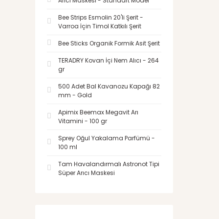
Arıcı Maskesi - Standart Model
Bee Strips Esmolin 20'li Şerit -
Varroa İçin Timol Katkılı Şerit
Bee Sticks Organik Formik Asit Şerit
TERADRY Kovan İçi Nem Alıcı - 264
gr
500 Adet Bal Kavanozu Kapağı 82
mm - Gold
Apimix Beemax Megavit Arı
Vitamini - 100 gr
Sprey Oğul Yakalama Parfümü -
100 ml
Tam Havalandırmalı Astronot Tipi
Süper Arıcı Maskesi