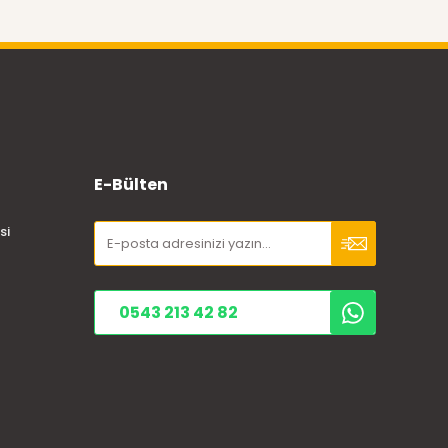
E-Bülten
si
0543 213 42 82