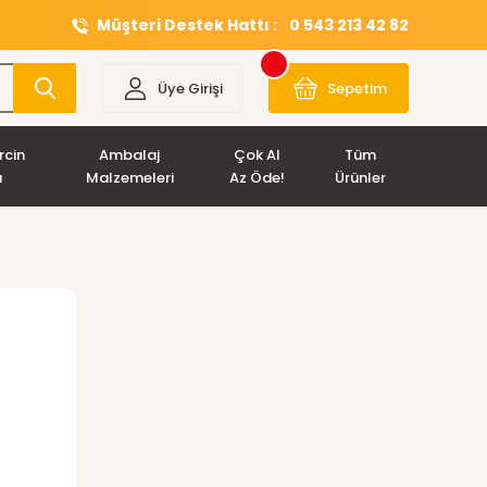
Müşteri Destek Hattı :
0 543 213 42 82
Üye Girişi
Sepetim
rcin
Ambalaj
Çok Al
Tüm
ı
Malzemeleri
Az Öde!
Ürünler