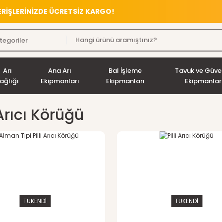
VERİŞLERİNİZDE ÜCRETSİZ KARGO!
Arı
Ana Arı
Bal İşleme
Tavuk ve Güve
ağlığı
Ekipmanları
Ekipmanları
Ekipmanlar
 Arıcı Körüğü
TÜKENDİ
TÜKENDİ