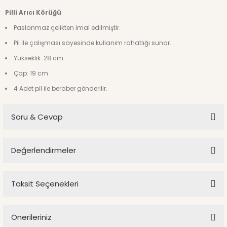
Pilli Arıcı Körüğü
Paslanmaz çelikten imal edilmiştir.
Pil İle çalışması sayesinde kullanım rahatlığı sunar.
Yükseklik: 28 cm
Çap: 19 cm
4 Adet pil ile beraber gönderilir.
Soru & Cevap
Değerlendirmeler
Ürün hakkında henüz soru sorulmamış.
Taksit Seçenekleri
Bu ürüne ilk yorumu siz yapın!
Soru Sor
Önerileriniz
Yorum Yaz