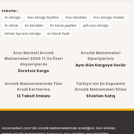
Bu ürünün fiyat bilgisi, resim, ürün açıklamalarında ve diğer
Etiketler :
Arı körüğü
Arıcı körüğü fiyatları
Arıcı körükleri
Arıcı körüğü imalatı
konularda yetersiz gördüğünüz noktaları öneri formunu
Arı körük
Arı körükleri
Arı körük çeşitleri
pilli arıcı körüğü
kullanarak tarafımıza iletebilirsiniz.
alman tipi arıcı körüğü
arı körük fiyatı
Görüş ve önerileriniz için teşekkür ederiz.
Arıcı Marketi Arıcılık
Arıcılık Malzemeleri
Ürün resmi kalitesiz, bozuk veya görüntülenemiyor.
Malzemeleri 2000 TL Ve Üzeri
Siparişleriniz
Alışverişlerde
Aynı Gün Kargoya Verilir
Ürün açıklamasında eksik bilgiler bulunuyor.
Ücretsiz Kargo
Ürün bilgilerinde hatalar bulunuyor.
Arıcılık Malzemelerinde Tüm
Türkiye’nin En Kapsamlı
Kredi Kartlarına
Arıcılık Malzemeleri Sitesi
Ürün fiyatı diğer sitelerden daha pahalı.
12 Taksit İmkanı
Stoktan Satış
Bu ürüne benzer farklı alternatifler olmalı.
Arıcımarketi.com’da Arıcılık Malzemelerinde aradığınız tüm ürünler,
temel arıcılık malzemeleri, koruyucu arıcı giysileri, arıcı körükleri,