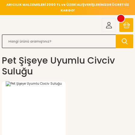
ARICILIK MALZEMELERİ 2000 TL ve ÜZERİ ALIŞVERİŞLERİNİZDE ÜCRETSİZ
KARGO!
Pet Şişeye Uyumlu Civciv
Suluğu