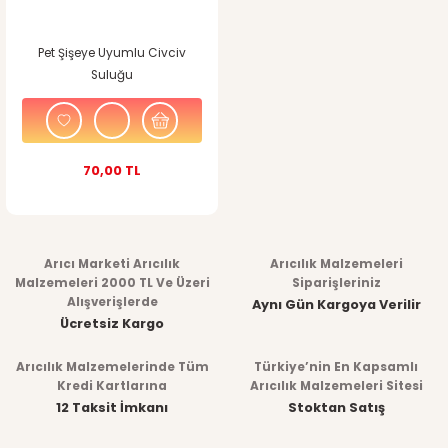
Pet Şişeye Uyumlu Civciv
Suluğu
70,00 TL
Arıcı Marketi Arıcılık
Arıcılık Malzemeleri
Malzemeleri 2000 TL Ve Üzeri
Siparişleriniz
Alışverişlerde
Aynı Gün Kargoya Verilir
Ücretsiz Kargo
Arıcılık Malzemelerinde Tüm
Türkiye’nin En Kapsamlı
Kredi Kartlarına
Arıcılık Malzemeleri Sitesi
12 Taksit İmkanı
Stoktan Satış