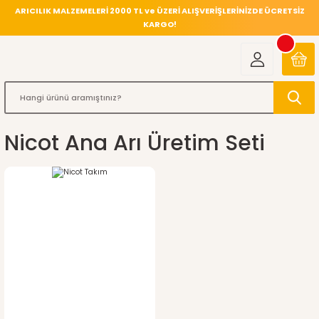
ARICILIK MALZEMELERİ 2000 TL ve ÜZERİ ALIŞVERİŞLERİNİZDE ÜCRETSİZ
KARGO!
Nicot Ana Arı Üretim Seti