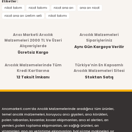
Etiketler :
nikot takım
nicot takımı
nicot ana arı
ana arı nicot
nicot ana arı üretim seti
nikot takımı
Arıcı Marketi Arıcılık
Arıcılık Malzemeleri
Malzemeleri 2000 TL Ve Üzeri
Siparişleriniz
Alışverişlerde
Aynı Gün Kargoya Verilir
Ücretsiz Kargo
Arıcılık Malzemelerinde Tüm
Türkiye’nin En Kapsamlı
Kredi Kartlarına
Arıcılık Malzemeleri Sitesi
12 Taksit İmkanı
Stoktan Satış
Arıcımarketi.com’da Arıcılık Malzemelerinde aradığınız tüm ürünler,
temel arıcılık malzemeleri, koruyucu arıcı giysileri, arıcı körükleri,
polen tabanları, kovanlar, kovan ekipmanları, arıcı el aletleri, arı
yemleri, polen toplama ekipmanları, arı sağlığı ürünleri, arı
vitaminleri, ana arı yetiştirme ekipmanları, bal süzme makineleri, sır