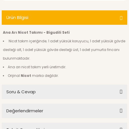
Ürün Bilgisi
Ana Arı Nicot Takımı - Bigudili Seti
Nicot takım içeriğinde; 1 adet yüksük koruyucu, 1 adet yüksük gövde
desteği alt, 1 adet yüksük gövde desteği üst, 1 adet yumurta fincanı
bulunmaktadır.
Ana arı nicot takım yerli üretimdir.
Orijinal
Nicot
marka değildir.
Soru & Cevap
Değerlendirmeler
Ürün hakkında henüz soru sorulmamış.