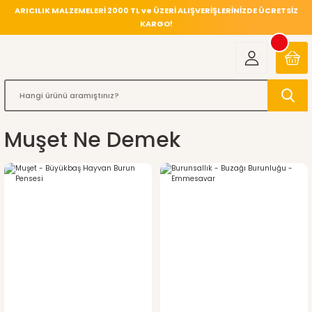
ARICILIK MALZEMELERİ 2000 TL ve ÜZERİ ALIŞVERİŞLERİNİZDE ÜCRETSİZ
KARGO!
Muşet Ne Demek