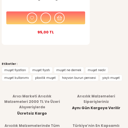
Gönder
95,00 TL
Etiketler :
muşet fiyatları
muşet fiyatı
muşet ne demek
muşet nedir
muşet kullanımı
plastik muşet
hayvan burun pensesi
yaylı muşet
Arıcı Marketi Arıcılık
Arıcılık Malzemeleri
Malzemeleri 2000 TL Ve Üzeri
Siparişleriniz
Alışverişlerde
Aynı Gün Kargoya Verilir
Ücretsiz Kargo
Arıcılık Malzemelerinde Tüm
Türkiye’nin En Kapsamlı