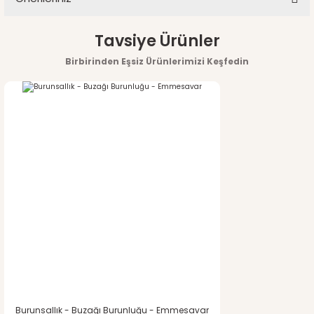
Yorum Yaz
Bu ürünün fiyat bilgisi, resim, ürün açıklamalarında ve diğer
Tavsiye Ürünler
konularda yetersiz gördüğünüz noktaları öneri formunu
Birbirinden Eşsiz Ürünlerimizi Keşfedin
kullanarak tarafımıza iletebilirsiniz.
Görüş ve önerileriniz için teşekkür ederiz.
Ürün resmi kalitesiz, bozuk veya görüntülenemiyor.
Ürün açıklamasında eksik bilgiler bulunuyor.
Ürün bilgilerinde hatalar bulunuyor.
Ürün fiyatı diğer sitelerden daha pahalı.
Bu ürüne benzer farklı alternatifler olmalı.
Burunsallık - Buzağı Burunluğu - Emmesavar