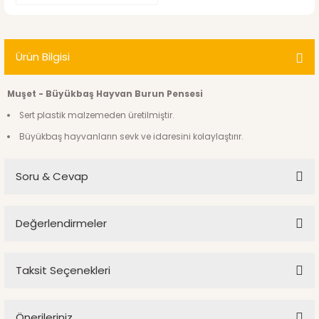
Ürün Bilgisi
Muşet - Büyükbaş Hayvan Burun Pensesi
Sert plastik malzemeden üretilmiştir.
Büyükbaş hayvanların sevk ve idaresini kolaylaştırır.
Soru & Cevap
Değerlendirmeler
Ürün hakkında henüz soru sorulmamış.
Taksit Seçenekleri
Bu ürüne ilk yorumu siz yapın!
Soru Sor
Önerileriniz