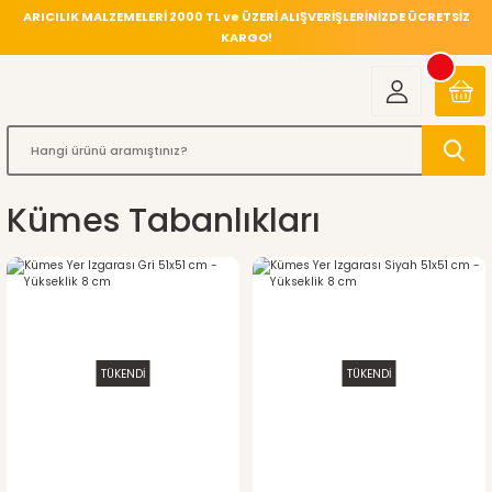
ARICILIK MALZEMELERİ 2000 TL ve ÜZERİ ALIŞVERİŞLERİNİZDE ÜCRETSİZ
KARGO!
Kümes Tabanlıkları
TÜKENDİ
TÜKENDİ