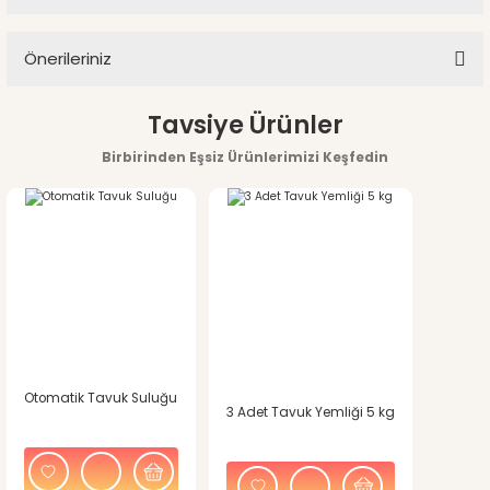
Bu ürüne ilk yorumu siz yapın!
Soru Sor
Önerileriniz
Yorum Yaz
Bu ürünün fiyat bilgisi, resim, ürün açıklamalarında ve diğer
Tavsiye Ürünler
konularda yetersiz gördüğünüz noktaları öneri formunu
Birbirinden Eşsiz Ürünlerimizi Keşfedin
kullanarak tarafımıza iletebilirsiniz.
Görüş ve önerileriniz için teşekkür ederiz.
Ürün resmi kalitesiz, bozuk veya görüntülenemiyor.
Ürün açıklamasında eksik bilgiler bulunuyor.
Ürün bilgilerinde hatalar bulunuyor.
Otomatik Tavuk Suluğu
Ürün fiyatı diğer sitelerden daha pahalı.
3 Adet Tavuk Yemliği 5 kg
Bu ürüne benzer farklı alternatifler olmalı.